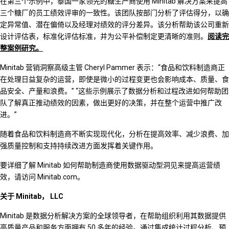
在第三个示例中，泰国一家领先的糖生产商使用 Minitab 解决方案来提高
三个糖厂的员工绩效评审的一致性。该团队按部门分析了评估得分，以确
定异常值、潜在偏倚以及经理对绩效的评分差异。该分析帮助该公司重新
设计评估表，标准化评估标准，并为公平补偿制定更清晰的准则。
阅读完
整案例研究。
Minitab 营销洞察高级主管 Cheryl Pammer 表示：“食品和饮料制造商正
在处理日益复杂的运营，即使是微小的过程变更也会影响成本、质量、食
品安全、产量和浪费。” “这些示例展示了数据分析和过程改进如何帮助团
队了解真正推动绩效的因素，做出更好的决策，并在整个运营中推广改
进。”
随着食品和饮料制造商不断实现现代化，分析在提高效率、减少浪费、加
强质量控制和支持持续改进方面发挥着关键作用。
要详细了解 Minitab 如何帮助制造商使用数据驱动型洞见来提高运营绩
效，请访问 Minitab.com。
关于 Minitab， LLC
Minitab 是数据分析解决方案的全球领导者，在帮助组织利用其数据提供
高质量产品和服务方面拥有 50 多年的经验。通过集成统计过程分析、预