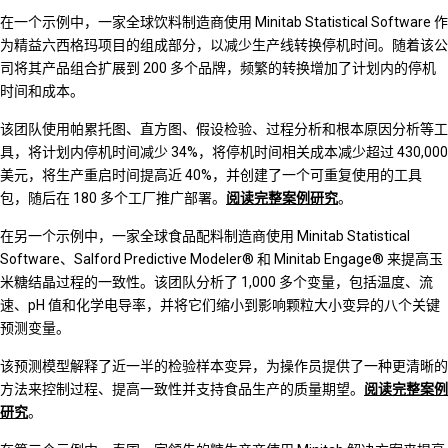
在一个示例中，一家全球饮料制造商使用 Minitab Statistical Software 作
为精益六西格玛项目的组成部分，以减少生产线转换停机时间。随着该公
司将其产品组合扩展到 200 多个品牌，频繁的转换增加了计划内的停机
时间和成本。
该团队使用帕累托图、直方图、假设检验、过程分析和根本原因分析等工
具，将计划内停机时间减少 34%，将停机时间相关成本减少超过 430,000
美元，将生产重启时间提高近 40%，并创建了一个可重复使用的工具
包，随后在 180 多个工厂推广部署。
阅读完整案例研究
。
在另一个示例中，一家全球食品配料制造商使用 Minitab Statistical
Software、Salford Predictive Modeler® 和 Minitab Engage® 来提高玉
米糖结晶过程的一致性。该团队分析了 1,000 多个变量，包括温度、流
速、pH 值和化学电导率，并将它们缩小到影响颗粒大小变异的八个关键
预测变量。
该预测模型解释了近一半的检验样本变异，为操作员提供了一种更清晰的
方法来控制过程、提高一致性并支持食品生产的质量期望。
阅读完整案例
研究
。