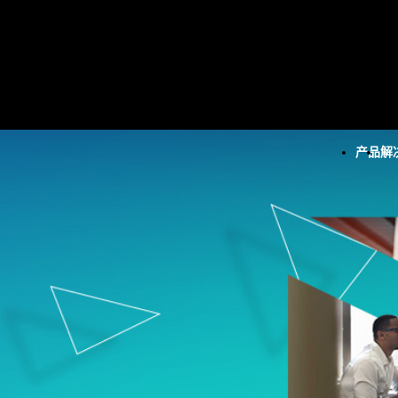
产品
解
所有产品
技术
所有解决方案
所有资源和服务
Minitab Solution Cent
分析
关键功能
资源
Minitab Statistical
统计学和预测分析
自动化数据收集
案例研究
Software
统计数据科学和机器学习软
高级试验设计
博客
分析提高过程性
Minitab Connect
件
持续改进
电子书和白皮书
Minitab Model Ops
业务分析和智能软件
数据集成和数据准备
数据集
Minitab Education Hu
统计过程控制
图表和思维导图
活动 & 活动
Minitab Engage
质量分析
数字孪生
Education Hub
Minitab Workspace
Live Analytics
模型和机器学习运营