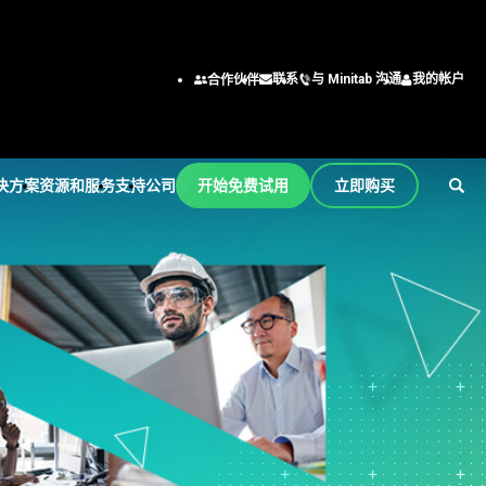
与 Minitab 沟通
我的帐户
联系
合作伙伴
决方案
资源和服务
支持
公司
开始免费试用
立即购买
支持
公司
er
订阅和激活
关于我们
行业解决方案
服务
按职能/角色
Minitab Quick Start
领导团队
学术
培训
工程
培训
合作伙伴
建筑
部署
商业分析师
能和质量
安装支持
职业
能源和自然资源
自定进度的学习
信息技术
支持视频
联系我们
政府和公共部门
继续教育
供应链
b
支持文档
新闻
医疗保健
咨询
客户服务和联系中心
软件更新
Minitab 商品
保险
人力资源
产品下载
制造和工业
营销数据分析