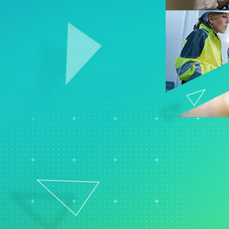
Real-Time SPC
可靠性和寿命数据分析
创新和项目管理
Prolink 数据收集和统
离散事件模拟
过程卓越：检测、纠正和预
程控制 (SPC)
防
Scytec 数据收集和 OE
Simul8 离散事件模拟
SPM