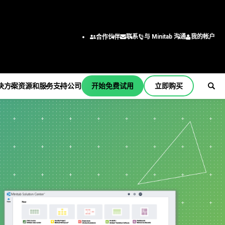
与 Minitab 沟通
我的帐户
联系
合作伙伴
决方案
资源和服务
支持
公司
开始免费试用
立即购买
支持
公司
er
订阅和激活
关于我们
行业解决方案
服务
按职能/角色
Minitab Quick Start
领导团队
学术
培训
工程
培训
合作伙伴
建筑
部署
商业分析师
安装支持
职业
能源和自然资源
自定进度的学习
信息技术
支持视频
联系我们
政府和公共部门
继续教育
供应链
b
支持文档
新闻
医疗保健
咨询
客户服务和联系中心
软件更新
Minitab 商品
保险
人力资源
产品下载
制造和工业
营销数据分析