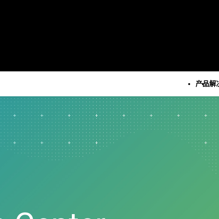
产品
解
所有产品
技术
所有解决方案
所有资源和服务
Minitab Solution Cent
分析
关键功能
资源
Minitab Statistical
统计学和预测分析
自动化数据收集
案例研究
Software
统计数据科学和机器学习软
高级试验设计
博客
Minitab Connect
件
持续改进
电子书和白皮书
Minitab Model Ops
业务分析和智能软件
数据集成和数据准备
数据集
Minitab Education Hu
统计过程控制
图表和思维导图
活动 & 活动
Minitab Engage
质量分析
数字孪生
Education Hub
Minitab Workspace
Live Analytics
模型和机器学习运营