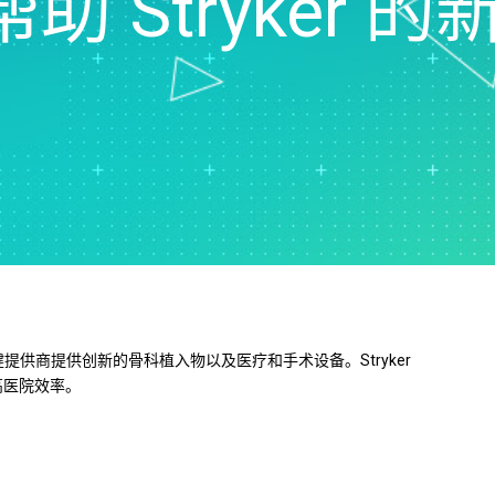
ner 帮助 Stryk
Real-Time SPC
可靠性和寿命数据分析
创新和项目管理
Prolink 数据收集和统
离散事件模拟
过程卓越：检测、纠正和预
程控制 (SPC)
防
Scytec 数据收集和 OE
Simul8 离散事件模拟
SPM
保健提供商提供创新的骨科植入物以及医疗和手术设备。Stryker
高医院效率。