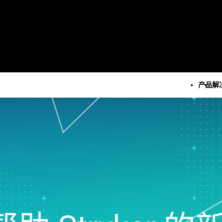
产品
解
所有产品
技术
所有解决方案
所有资源和服务
Minitab Solution Cent
分析
关键功能
资源
Minitab Statistical
统计学和预测分析
自动化数据收集
案例研究
Software
统计数据科学和机器学习软
高级试验设计
博客
Minitab Connect
件
持续改进
电子书和白皮书
Minitab Model Ops
业务分析和智能软件
数据集成和数据准备
数据集
Minitab Education Hu
统计过程控制
图表和思维导图
活动 & 活动
Minitab Engage
质量分析
数字孪生
Education Hub
Minitab Workspace
Live Analytics
模型和机器学习运营