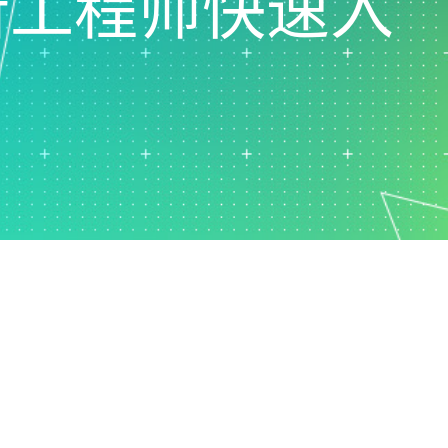
er 的新工程师快速入
支持政策
制药
研发
计过
服务
软件和技术
E