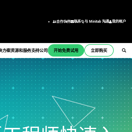
与 Minitab 沟通
我的帐户
联系
合作伙伴
决方案
资源和服务
支持
公司
开始免费试用
立即购买
支持
公司
er
订阅和激活
关于我们
行业解决方案
服务
按职能/角色
Minitab Quick Start
领导团队
学术
培训
工程
培训
合作伙伴
建筑
部署
商业分析师
安装支持
职业
能源和自然资源
自定进度的学习
信息技术
支持视频
联系我们
政府和公共部门
继续教育
供应链
b
支持文档
新闻
医疗保健
咨询
客户服务和联系中心
软件更新
Minitab 商品
保险
人力资源
产品下载
制造和工业
营销数据分析