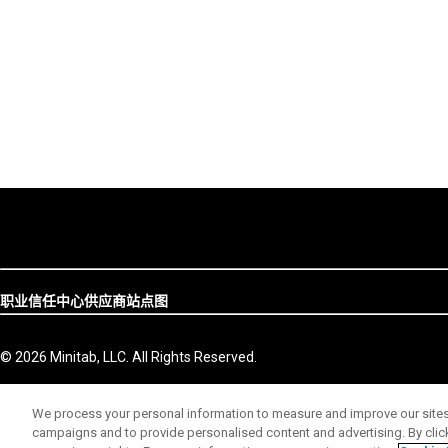
职业
信任中心
供应商
站点图
© 2026 Minitab, LLC. All Rights Reserved.
We process your personal information to measure and improve our sites 
campaigns and to provide personalised content and advertising. By clicki