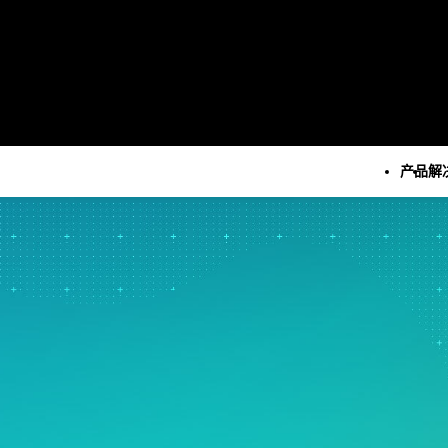
产品
解
所有产品
技术
所有解决方案
所有资源和服务
Minitab Solution Cent
分析
关键功能
资源
Minitab Statistical
统计学和预测分析
自动化数据收集
案例研究
Software
统计数据科学和机器学习软
高级试验设计
博客
Minitab Connect
件
持续改进
电子书和白皮书
Minitab Model Ops
业务分析和智能软件
数据集成和数据准备
数据集
Minitab Education Hu
统计过程控制
图表和思维导图
活动 & 活动
Minitab Engage
质量分析
数字孪生
Education Hub
Minitab Workspace
Live Analytics
模型和机器学习运营