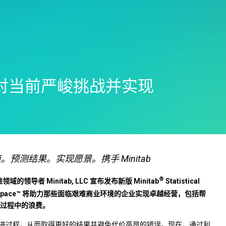
Real-Time SPC
可靠性和寿命数据分析
创新和项目管理
Prolink 数据收集和统
离散事件模拟
过程卓越：检测、纠正和预
程控制 (SPC)
防
Scytec 数据收集和 OE
Simul8 离散事件模拟
SPM
您应对当前严峻挑战并实现
测结果。实现愿景。携手 Minitab
®
领导者 Minitab, LLC 宣布发布新版 Minitab
Statistical
b Workspace™ 将助力那些面临艰难商业环境的企业实现卓越经营，包括帮
过程中的浪费。
主动改进过程，从而取得更好的结果并避免代价高昂的错误。现在，通过利