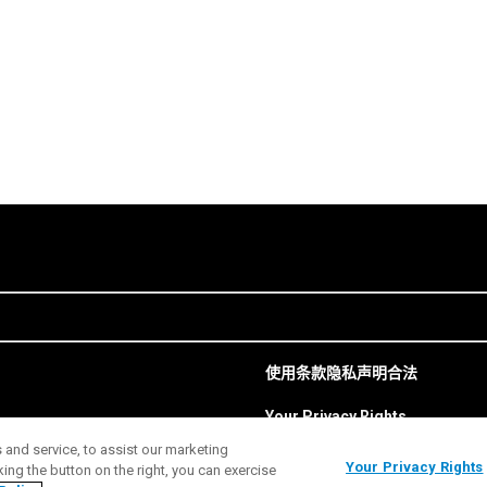
使用条款
隐私声明
合法
Your Privacy Rights
and service, to assist our marketing
Your Privacy Rights
ng the button on the right, you can exercise