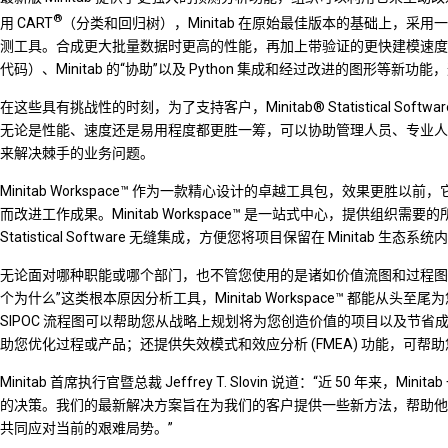
®
用 CART
（分类和回归树），Minitab 在原始最佳版本的基础上，
测工具。合成更大批量数据时更高的性能，再加上带验证的更快建模速度
代码）、Minitab 的“协助”以及 Python 集成和经过改进的图形
在这些具有挑战性的时刻，为了支持客户，Minitab® Statistical 
无论是性能、速度还是易用程度都更胜一筹，可以协助管理人员、专业人
来解决棘手的业务问题。
Minitab Workspace™ 作为一款精心设计的卓越工具包，效果
而改进工作成果。Minitab Workspace™ 是一站式中心，提供组织需要的所有可
Statistical Software 无缝集成，方便您将项目保留在 Minitab 生态系统
无论面对哪种职能或哪个部门，也不管您使用的是诸如价值流图和过程图
个为什么”这类根本原因分析工具，Minitab Workspace™ 都能从
SIPOC 流程图可以帮助您从战略上规划将为您创造价值的项目以及节省成本的项目。Mi
助您优化过程或产品；还提供失效模式和效应分析 (FMEA) 功能，可帮
Minitab 首席执行官暨总裁 Jeffrey T. Slovin 说道：“近 50
的决策。我们的最新解决方案旨在为我们的客户提供一些新方法，帮助他
共同应对当前的艰难局势。”