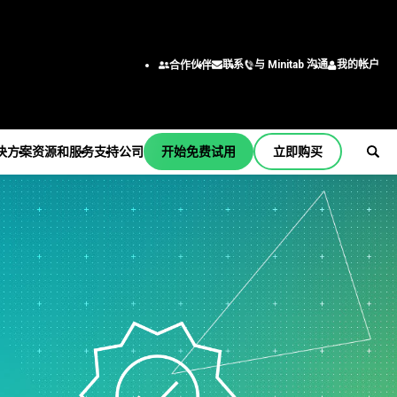
与 Minitab 沟通
我的帐户
联系
合作伙伴
决方案
资源和服务
支持
公司
开始免费试用
立即购买
支持
公司
er
订阅和激活
关于我们
行业解决方案
服务
按职能/角色
Minitab Quick Start
领导团队
学术
培训
工程
培训
合作伙伴
建筑
部署
商业分析师
安装支持
职业
能源和自然资源
自定进度的学习
信息技术
支持视频
联系我们
政府和公共部门
继续教育
供应链
b
支持文档
新闻
医疗保健
咨询
客户服务和联系中心
软件更新
Minitab 商品
保险
人力资源
产品下载
制造和工业
营销数据分析