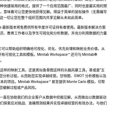
采用一种快捷易用的格式，提供了一个应用范围最广、同时也是最实用的预
，意味着可让您更快地获得见解。得益于简单的鼠标操作（无需编写
等新功能，这一切让您在整个组织范围内共享见解从未如此简单。
Software 最新版本将免费供所有年度许可证持有者使用。最新版本解决方案
员、教育工作者以及学生可视化和分析数据，并充分利用数据的力量
更胜以前，它可以帮助组织明确地可视化、优化、优先处理和映射业务价值，从
视化工具和模板。Minitab Workspace™ 还可与 Minitab®
内。
这样的映射工具，还是类似鱼骨图这样的头脑风暴工具，甚或是“五
头至尾为您分析过程，从而助您实现卓越经营。甘特图、SWOT 分析模板以及
nitab Workspace™ 甚至提供 Monte Carlo 模拟，可帮
助您缓解过程或产品风险。
 年来，Minitab 一直在协助我们的企业客户从数据中挖掘见解，从而做出以数据驱动
们探索应对挑战、准确预测结果并实现卓越经营的有效办法，与他们