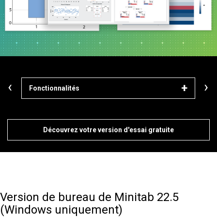
‹
›
Fonctionnalités
Mod
Découvrez votre version d'essai gratuite
Version de bureau de Minitab 22.5
(Windows uniquement)