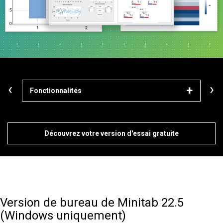
‹
›
Fonctionnalités
Mod
Découvrez votre version d'essai gratuite
Version de bureau de Minitab 22.5
(Windows uniquement)