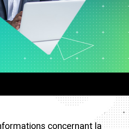
vice clientèle et centre
ppel
ssources humaines
alyse de données
rketing
cherche et
veloppement
nformations concernant la