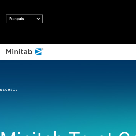
Français
TOUS LES 
TOUTES LES SOLUTIONS
T
Minit
Analyses
Princip
Minita
Statistiques et analyse
fonctio
ACCUEIL
Softw
prédictive
Collect
Minit
Logiciel de science des
automat
Minit
données statistiques et
Plan d’
Minit
d'apprentissage
Amélior
Minit
automatique
Intégrat
Minit
Logiciel d'analyse et de
des don