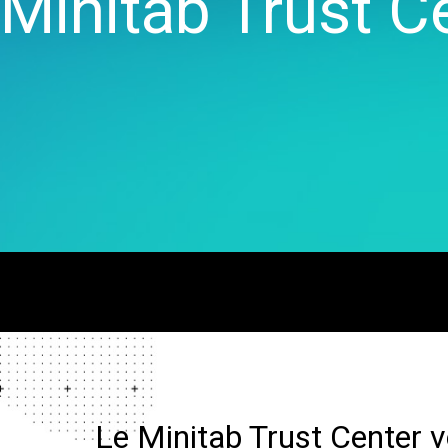
Minitab Trust C
Real
veille commerciale
Créatio
Colle
Maîtrise statistique des
et de ca
Proli
procédés
Jumeau
Colle
Analyse de la qualité
Modélisa
OEE S
Live Analytics
d'auto-
Simul
Analyse des données de
la mach
discr
fiabilité et de durée de vie
Innovati
SPM
Simulation d'événements
projets
discret
Excelle
procédés
corriger
Le Minitab Trust Center 