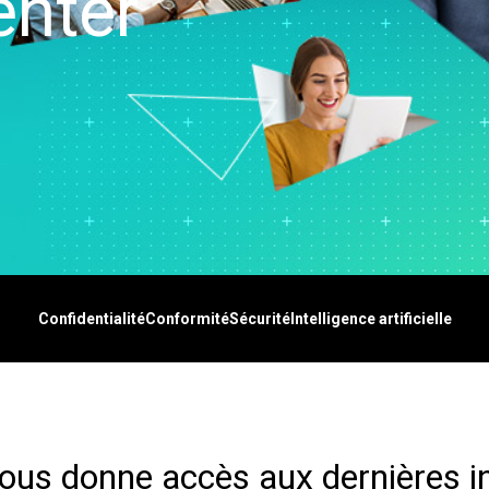
enter
-Time SPC
Téléchargements de
n de diagrammes
Santé
Ser
cte des données
produits
rtes cognitives
Assurance
d'a
nk et MSP
Politique de support
x numériques
Fabrication et industrie
Re
cte de données et
tion et opérations
Pharmaceutique
An
cytec
apprentissage par
Services
ma
ation d’événement
ine
Logiciels et technologies
Re
et Simul8
on et gestion de
dé
nce en matière de
 : Détecter,
 et prévenir
Confidentialité
Conformité
Sécurité
Intelligence artificielle
vous donne accès aux dernières i