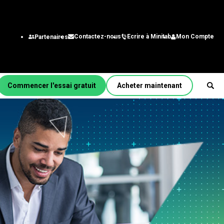
Ecrire à Minitab
Mon Compte
Contactez-nous
Partenaires
Commencer l'essai gratuit
Acheter maintenant
r fonction/rôle
énierie
alystes des systèmes
gestion
chnologie de
nformation
aîne
approvisionnement