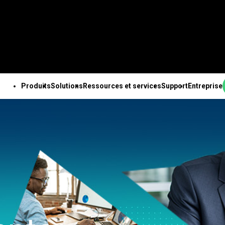
Produits
Solutions
Ressources et services
Support
Entreprise
PRODUITS
SUPPORT TECHNIQUE
ENTREPRISE
OUTES LES RESSOURCES ET TOUS LES SERVICES
ab Solution Center
Abonnements et
À propos de nous
ales
Ressources
Des solutions Minitab
Services
Pa
b Statistical
activation
Equipe de direction
nnalités
Études de cas
pour chaque secteur
Formation
Ing
are
Minitab Quick Start
Partenaires
e des données
Blog
Enseignement
Déploiement
An
ab Connect
Formation
Emploi
isée
e-books et livres blancs
Construction
Apprentissage à son
de 
ab Model Ops
Assistance à l'installation
Contactez-nous
expériences avancé
Fichiers de données
Energie et ressources
rythme
Te
ab Education Hub
Vidéos d’assistance
Actualités
ation continue
Webinaires et événements
naturelles
Formation continue
l’i
ab Engage
Support Documentation
Marchandise Minitab
ion et préparation
Education Hub
Gouvernement et Secteur
Conseils
Ch
ab Workspace
Mises à jour logicielles
nées
Public
d’