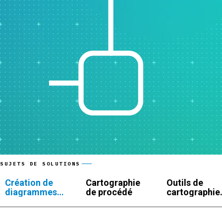
SUJETS DE SOLUTIONS
Création de
Cartographie
Outils de
diagrammes
de procédé
cartographie
et de cartes
cognitive et
cognitives
de
brainstormin