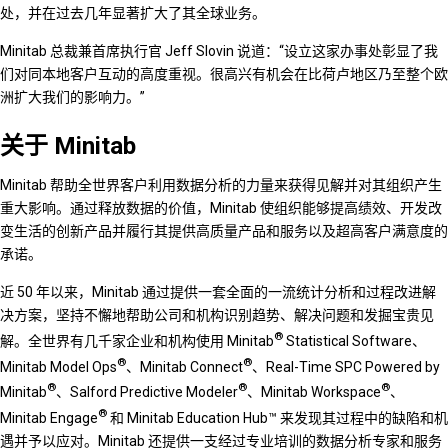
处，并在过去几年显著扩大了其全球业务。
Minitab 总裁兼首席执行官 Jeff Slovin 说道：“设立这家办事处彰显了我
们对同本地客户互动的高度重视。很高兴有机会在比荷卢地区乃至整个欧
洲扩大我们的影响力。”
关于 Minitab
Minitab 帮助全世界客户利用数据分析的力量来获得见解并对其组织产生
重大影响。通过释放数据的价值，Minitab 使组织能够提高绩效、开发改
变生活的创新产品并履行其提供高质量产品和服务以及超高客户满意度的
承诺。
近 50 年以来，Minitab 通过提供一套全面的一流统计分析和过程改进解
决方案，坚持不懈地帮助公司和机构识别趋势、解决问题和发掘宝贵见
®
解。全世界有几千家企业和机构使用 Minitab
Statistical Software、
®
®
Minitab Model Ops
、Minitab Connect
、Real-Time SPC Powered by
®
®
®
Minitab
、Salford Predictive Modeler
、Minitab Workspace
、
®
Minitab Engage
和 Minitab Education Hub™ 来发现其过程中的缺陷和机
遇并予以应对。Minitab 还提供一支经过专业培训的数据分析专家和服务