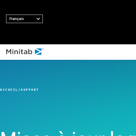
Français
TOUS LES 
TOUTES LES SOLUTIONS
T
Minit
Analyses
Princip
Minita
Statistiques et analyse
fonctio
ACCUEIL
SUPPORT
Softw
prédictive
Collect
Minit
Logiciel de science des
automat
Minit
données statistiques et
Plan d’
Minit
d'apprentissage
Amélior
Minit
automatique
Intégrat
Minit
Logiciel d'analyse et de
des don