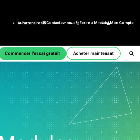
Ecrire à Minitab
Mon Compte
Contactez-nous
Partenaires
Commencer l'essai gratuit
Acheter maintenant
r fonction/rôle
énierie
alystes des systèmes
gestion
chnologie de
nformation
aîne
approvisionnement