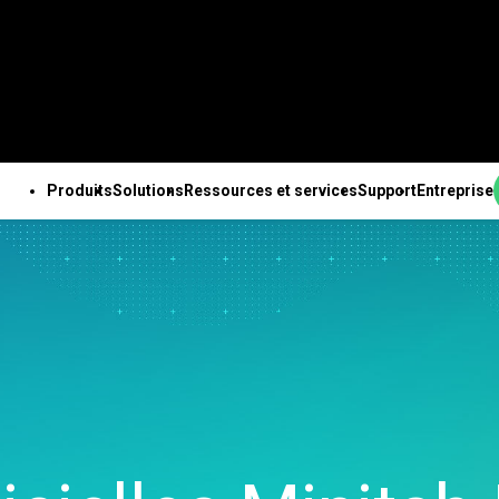
Produits
Solutions
Ressources et services
Support
Entreprise
PRODUITS
SUPPORT TECHNIQUE
ENTREPRISE
OUTES LES RESSOURCES ET TOUS LES SERVICES
ab Solution Center
Abonnements et
À propos de nous
ales
Ressources
Des solutions Minitab
Services
Pa
b Statistical
activation
Equipe de direction
nnalités
Études de cas
pour chaque secteur
Formation
Ing
are
Minitab Quick Start
Partenaires
e des données
Blog
Enseignement
Déploiement
An
ab Connect
Formation
Emploi
isée
e-books et livres blancs
Construction
Apprentissage à son
de 
ab Model Ops
Assistance à l'installation
Contactez-nous
expériences avancé
Fichiers de données
Energie et ressources
rythme
Te
ab Education Hub
Vidéos d’assistance
Actualités
ation continue
Webinaires et événements
naturelles
Formation continue
l’i
ab Engage
Support Documentation
Marchandise Minitab
ion et préparation
Education Hub
Gouvernement et Secteur
Conseils
Ch
ab Workspace
Mises à jour logicielles
nées
Public
d’