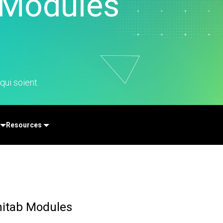
b Modules
vice clientèle et centre
ppel
ssources humaines
alyse de données
rketing
cherche et
veloppement
qui soient.
Resources
nitab Modules