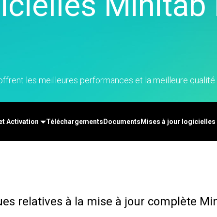
gicielles Minita
-Time SPC
Téléchargements de
n de diagrammes
Santé
Ser
cte des données
produits
rtes cognitives
Assurance
d'a
nk et MSP
Politique de support
x numériques
Fabrication et industrie
Re
cte de données et
tion et opérations
Pharmaceutique
An
cytec
apprentissage par
Services
ma
ation d’événement
ine
Logiciels et technologies
Re
et Simul8
on et gestion de
dé
offrent les meilleures performances et la meilleure qualité 
nce en matière de
 : Détecter,
 et prévenir
t Activation
Téléchargements
Documents
Mises à jour logicielles
s relatives à la mise à jour complète Mi