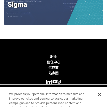
职业
信任中心
供应商
站点图
We process your personal information to measure and
© 2026 Minitab, LLC. All Rights Reserved.
improve our sites and service, to assist our marketing
campaigns and to provide personalised content and
使用条款