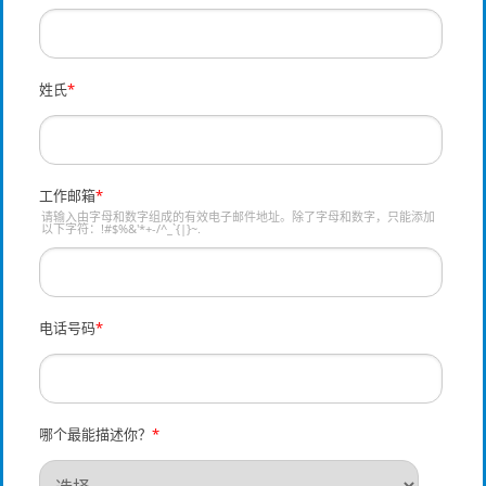
姓氏
*
工作邮箱
*
请输入由字母和数字组成的有效电子邮件地址。除了字母和数字，只能添加
以下字符：!#$%&'*+-/^_`{|}~.
电话号码
*
哪个最能描述你？
*