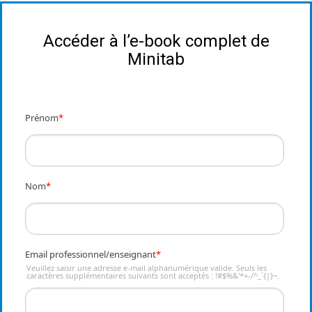
Accéder à l’e-book complet de
Minitab
Prénom
*
Nom
*
Email professionnel/enseignant
*
Veuillez saisir une adresse e-mail alphanumérique valide. Seuls les
caractères supplémentaires suivants sont acceptés : !#$%&'*+-/^_`{|}~.