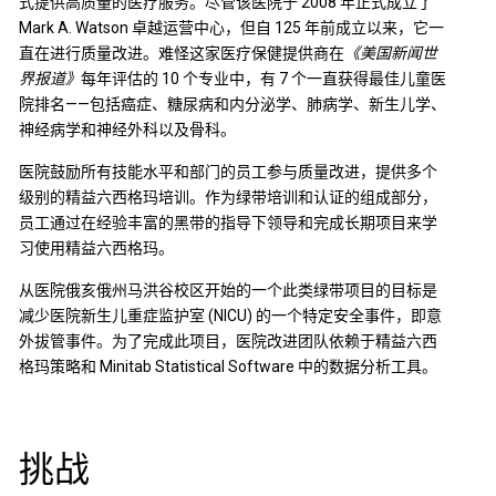
式提供高质量的医疗服务。尽管该医院于 2008 年正式成立了
Mark A. Watson 卓越运营中心，但自 125 年前成立以来，它一
直在进行质量改进。难怪这家医疗保健提供商在
《美国新闻世
界报道》
每年评估的 10 个专业中，有 7 个一直获得最佳儿童医
院排名——包括癌症、糖尿病和内分泌学、肺病学、新生儿学、
神经病学和神经外科以及骨科。
医院鼓励所有技能水平和部门的员工参与质量改进，提供多个
级别的精益六西格玛培训。作为绿带培训和认证的组成部分，
员工通过在经验丰富的黑带的指导下领导和完成长期项目来学
习使用精益六西格玛。
从医院俄亥俄州马洪谷校区开始的一个此类绿带项目的目标是
减少医院新生儿重症监护室 (NICU) 的一个特定安全事件，即意
外拔管事件。为了完成此项目，医院改进团队依赖于精益六西
格玛策略和 Minitab Statistical Software 中的数据分析工具。
挑战