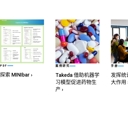
PDF
案例研究
手册
探索 MINIbar
›
Takeda 借助机器学
发挥统
习模型促进药物生
大作用
产
›