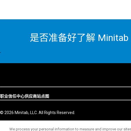
是否准备好了解 Minit
职业
信任中心
供应商
站点图
© 2026 Minitab, LLC. All Rights Reserved.
We process your personal information to measure and improve our sites 