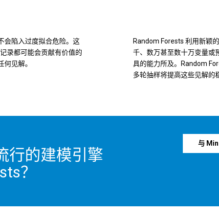
录而不会陷入过度拟合危险。这
Random Forests
记录都可能会贡献有价值的
千、数万甚至数十万变量或
失任何见解。
具的能力所及。Random 
多轮抽样将提高这些见解的
与 Min
流行的建模引擎
ests？