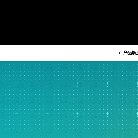
产品
解
所有产品
技术
所有解决方案
所有资源和服务
Minitab Solution Cent
分析
关键功能
资源
Minitab Statistical
统计学和预测分析
自动化数据收集
案例研究
Software
统计数据科学和机器学习软
高级试验设计
博客
Minitab Connect
件
持续改进
电子书和白皮书
Minitab Model Ops
业务分析和智能软件
数据集成和数据准备
数据集
Minitab Education Hu
统计过程控制
图表和思维导图
活动 & 活动
Minitab Engage
质量分析
数字孪生
Education Hub
Minitab Workspace
Live Analytics
模型和机器学习运营