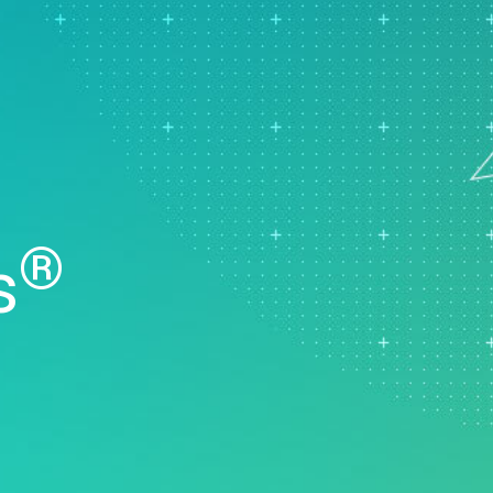
Real-Time SPC
可靠性和寿命数据分析
创新和项目管理
Prolink 数据收集和统
离散事件模拟
过程卓越：检测、纠正和预
程控制 (SPC)
防
Scytec 数据收集和 OE
Simul8 离散事件模拟
SPM
®
s