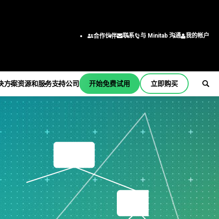
与 Minitab 沟通
我的帐户
联系
合作伙伴
决方案
资源和服务
支持
公司
开始免费试用
立即购买
支持
公司
er
订阅和激活
关于我们
行业解决方案
服务
按职能/角色
Minitab Quick Start
领导团队
学术
培训
工程
培训
合作伙伴
建筑
部署
商业分析师
安装支持
职业
能源和自然资源
自定进度的学习
信息技术
支持视频
联系我们
政府和公共部门
继续教育
供应链
b
支持文档
新闻
医疗保健
咨询
客户服务和联系中心
软件更新
Minitab 商品
保险
人力资源
产品下载
制造和工业
营销数据分析