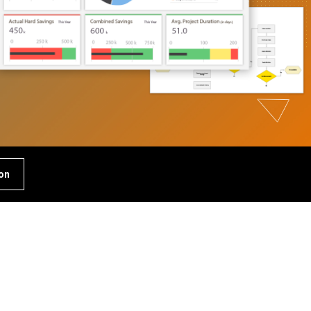
vice clientèle et centre
ppel
ssources humaines
alyse de données
rketing
cherche et
veloppement
ion