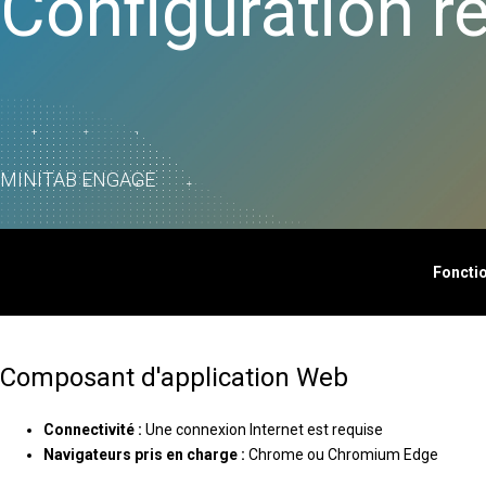
Configuration r
Real
veille commerciale
Créatio
Colle
Maîtrise statistique des
et de ca
Proli
procédés
Jumeau
Colle
Analyse de la qualité
Modélisa
OEE S
Live Analytics
d'auto-
Simul
Analyse des données de
la mach
discr
fiabilité et de durée de vie
Innovati
SPM
MINITAB ENGAGE
Simulation d'événements
projets
discret
Excelle
procédés
corriger
Fonctio
Composant d'application Web
Connectivité :
Une connexion Internet est requise
Navigateurs pris en charge :
Chrome ou Chromium Edge