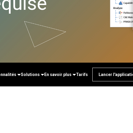
equise
-Time SPC
Téléchargements de
n de diagrammes
Santé
Ser
cte des données
produits
rtes cognitives
Assurance
d'a
nk et MSP
Politique de support
x numériques
Fabrication et industrie
Re
cte de données et
tion et opérations
Pharmaceutique
An
cytec
apprentissage par
Services
ma
ation d’événement
ine
Logiciels et technologies
Re
et Simul8
on et gestion de
dé
nce en matière de
 : Détecter,
 et prévenir
nnalités
Solutions
En savoir plus
Tarifs
Lancer l'applicat