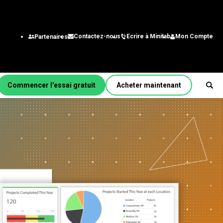
Ecrire à Minitab
Mon Compte
Contactez-nous
Partenaires
Commencer l'essai gratuit
Acheter maintenant
r fonction/rôle
énierie
alystes des systèmes
gestion
chnologie de
nformation
aîne
approvisionnement