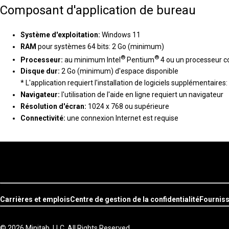
Composant d'application de bureau
Système d'exploitation:
Windows 11
RAM
pour systèmes 64 bits: 2 Go (minimum)
®
®
Processeur:
au minimum Intel
Pentium
4 ou un processeur co
Disque dur:
2 Go (minimum) d'espace disponible
* L'application requiert l'installation de logiciels supplémentair
Navigateur:
l'utilisation de l'aide en ligne requiert un navigateur
Résolution d'écran:
1024 x 768 ou supérieure
Connectivité:
une connexion Internet est requise
Carrières et emplois
Centre de gestion de la confidentialité
Fournis
© 2026 Minitab, LLC. All Rights Reserved.