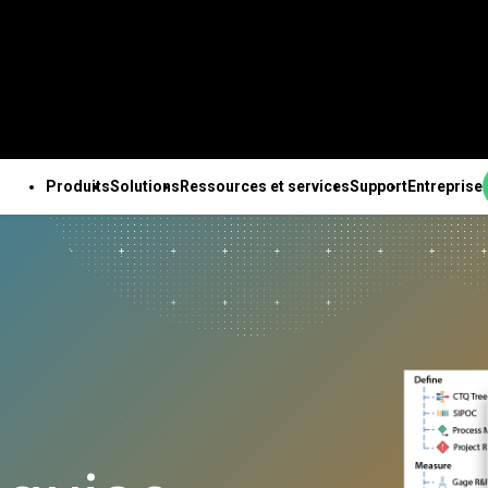
Produits
Solutions
Ressources et services
Support
Entreprise
PRODUITS
SUPPORT TECHNIQUE
ENTREPRISE
OUTES LES RESSOURCES ET TOUS LES SERVICES
ab Solution Center
Abonnements et
À propos de nous
ales
Ressources
Des solutions Minitab
Services
Pa
b Statistical
activation
Equipe de direction
nnalités
Études de cas
pour chaque secteur
Formation
Ing
are
Minitab Quick Start
Partenaires
e des données
Blog
Enseignement
Déploiement
An
ab Connect
Formation
Emploi
isée
e-books et livres blancs
Construction
Apprentissage à son
de 
ab Model Ops
Assistance à l'installation
Contactez-nous
expériences avancé
Fichiers de données
Energie et ressources
rythme
Te
ab Education Hub
Vidéos d’assistance
Actualités
ation continue
Webinaires et événements
naturelles
Formation continue
l’i
ab Engage
Support Documentation
Marchandise Minitab
ion et préparation
Education Hub
Gouvernement et Secteur
Conseils
Ch
ab Workspace
Mises à jour logicielles
nées
Public
d’