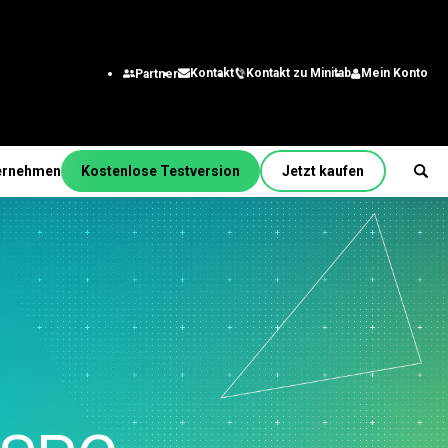
Kontakt zu Minitab
Mein Konto
Kontakt
Partner
ernehmen
Kostenlose Testversion
Jetzt kaufen
unktion/Rolle
m
ering
ssanalysten
ationstechnologie
kette
dienst und
n
kontaktcenter
nalwesen