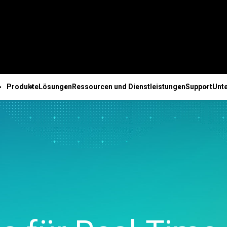
Produkte
Lösungen
Ressourcen und Dienstleistungen
Support
Unt
E
TECHNISCHER SUPPORT
UNTERNEHMEN
ALLE RESSOURCEN UND DIENSTLEISTUNGEN
olution Center
Abonnements und
Über uns
e Fähigkeiten
Ressourcen
Branchenlösungen von
Dienstleistungen
Nach F
atistical
Aktivierung
Führungstea
rte
Fallstudien
Minitab
Schulungen
Engine
Minitab Quick Start
Partner
sung
Blog
Lehre
Bereitstellung
Busine
onnect
Schulungen
Karriere
iche
E-Books und Whitepapers
Baugewerbe
Selbststudium
Inform
Model Ops
Installationssupport
Kontakt
anung
Datensätze
Energie und natürliche
Weiterbildung
Liefer
ducation Hub
Support-Videos
Neuigkeiten
che
Webinare und
Ressourcen
Beratung
Kunden
Engage
Support-Dokumentation
Minitab-Ware
ng
Veranstaltungen
Behörden und öffentlicher
Kunden
Workspace
Softwareupdates
ation und
Education Hub
Sektor
Perso