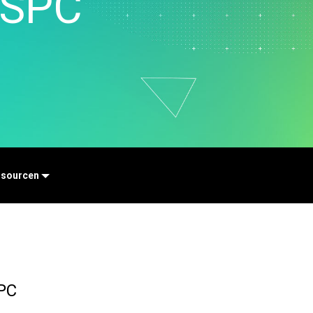
 SPC
e von
ingdaten
ung und
klung
.
sourcen
SPC