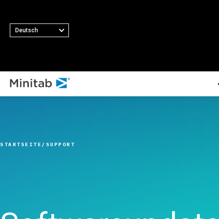
Deutsch
ALLE PRODUKT
ALLE LÖSUNGEN
Minitab S
Analytik
Wesentlich
Minitab St
Statistik und prädiktive
Automatisie
STARTSEITE
SUPPORT
Software
Analysen
Datenerfas
Minitab C
Software für statistische
Fortschrittl
Minitab 
Datenanalyse und
Versuchspl
Minitab E
maschinelles Lernen
Kontinuierli
Minitab 
Business Analytics und
Verbesseru
Minitab 
Intelligence
Datenintegr