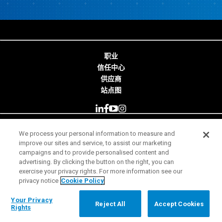
职业
信任中心
供应商
站点图
We process your personal information to measure and
© 2026 Minitab, LLC. All Rights Reserved.
improve our sites and service, to assist our marketing
campaigns and to provide personalised content and
使用条款
advertising. By clicking the button on the right, you can
exercise your privacy rights. For more information see our
隐私声明
privacy notice
Cookie Policy
合法
Your Privacy Rights
Your Privacy
Reject All
Accept Cookies
Rights