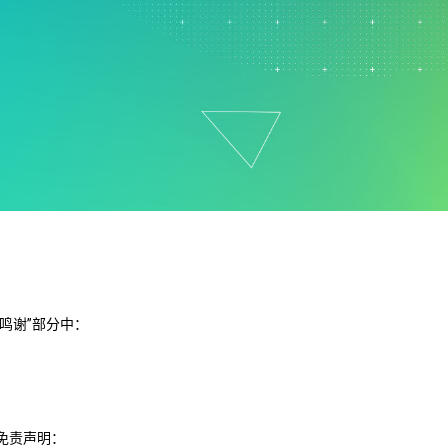
支持政策
制药
研发
计过
服务
软件和技术
E
鸣谢”部分中：
下免责声明：