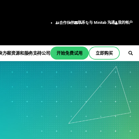
与 Minitab 沟通
我的帐户
联系
合作伙伴
决方案
资源和服务
支持
公司
开始免费试用
立即购买
支持
公司
er
订阅和激活
关于我们
行业解决方案
服务
按职能/角色
Minitab Quick Start
领导团队
学术
培训
工程
培训
合作伙伴
建筑
部署
商业分析师
安装支持
职业
能源和自然资源
自定进度的学习
信息技术
支持视频
联系我们
政府和公共部门
继续教育
供应链
b
支持文档
新闻
医疗保健
咨询
客户服务和联系中心
软件更新
Minitab 商品
保险
人力资源
产品下载
制造和工业
营销数据分析