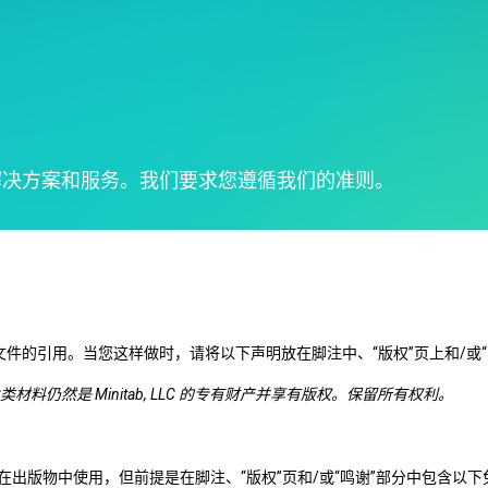
Real-Time SPC
可靠性和寿命数据分析
创新和项目管理
Prolink 数据收集和统
离散事件模拟
过程卓越：检测、纠正和预
程控制 (SPC)
防
Scytec 数据收集和 OE
Simul8 离散事件模拟
SPM
解决方案和服务。我们要求您遵循我们的准则。
件的引用。当您这样做时，请将以下声明放在脚注中、“版权”页上和/或“
此类材料仍然是 Minitab, LLC 的专有财产并享有版权。保留所有权利。
以便在出版物中使用，但前提是在脚注、“版权”页和/或“鸣谢”部分中包含以