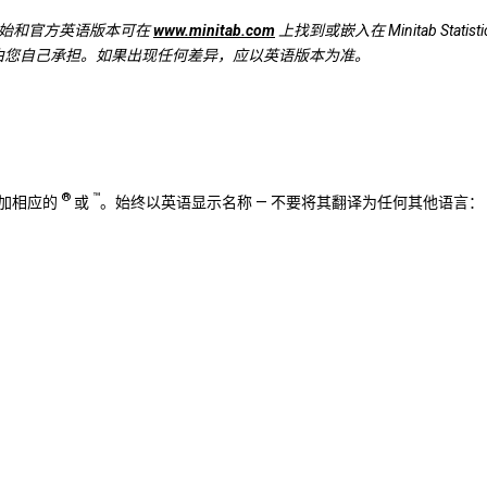
原始和官方英语版本可在
www.minitab.com
上找到或嵌入在 Minitab Stat
风险由您自己承担。如果出现任何差异，应以英语版本为准。
®
™
添加相应的
或
。始终以英语显示名称 — 不要将其翻译为任何其他语言：