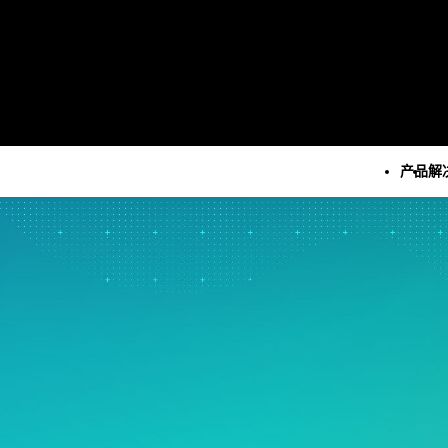
产品
解
所有产品
技术
所有解决方案
所有资源和服务
Minitab Solution Cent
分析
关键功能
资源
Minitab Statistical
统计学和预测分析
自动化数据收集
案例研究
Software
统计数据科学和机器学习软
高级试验设计
博客
Minitab Connect
件
持续改进
电子书和白皮书
Minitab Model Ops
业务分析和智能软件
数据集成和数据准备
数据集
Minitab Education Hu
统计过程控制
图表和思维导图
活动 & 活动
Minitab Engage
质量分析
数字孪生
Education Hub
Minitab Workspace
Live Analytics
模型和机器学习运营