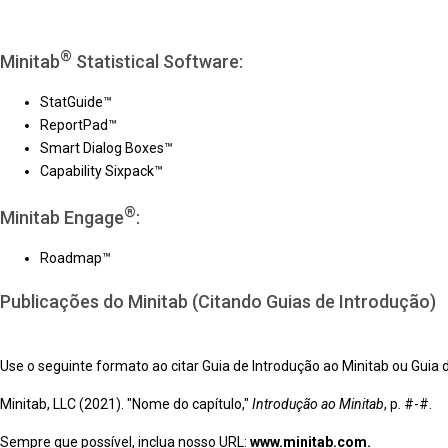
®
Minitab
Statistical Software:
StatGuide™
ReportPad™
Smart Dialog Boxes™
Capability Sixpack™
®
Minitab Engage
:
Roadmap™
Publicações do Minitab (Citando Guias de Introdução)
Use o seguinte formato ao citar Guia de Introdução ao Minitab ou Guia 
Minitab, LLC (2021). "Nome do capítulo,"
Introdução ao Minitab
, p. #-#.
Sempre que possível, inclua nosso URL:
www.minitab.com.