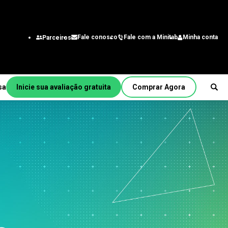
Fale com a Minitab
Minha conta
Fale conosco
Parceiros
sa
Inicie sua avaliação gratuita
Comprar Agora
Por função/cargo
a
Engenharia
Analista de negócios
itmo
Tecnologia da informação
Cadeia de suprimentos
Central de atendimento e
b
contato do cliente
Recursos Humanos