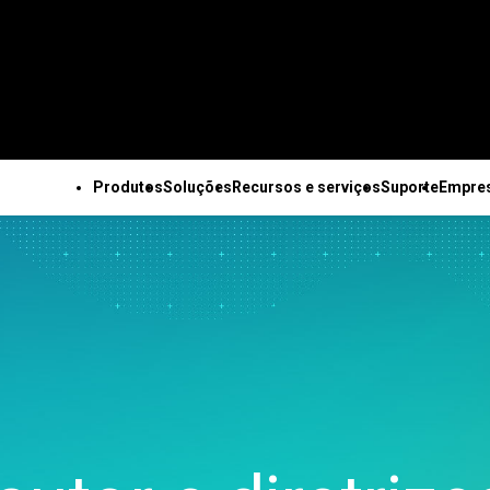
Produtos
Soluções
Recursos e serviços
Suporte
Empre
OS OS PRODUTOS
SUPORTE TÉCNICO
EMPRESA
TODOS OS RECURSOS E SERVIÇOS
Minitab Solution Center
Assinaturas e ativação
Sobre nós
Recursos principais
Recursos
Soluções industriais da
Serviços
Minitab Statistical
Minitab Quick Start
Equipe de lideranç
Coleta de dados
Estudos de caso
Minitab
Treinamento
Software
Treinamento
Parceiros
automatizada
Blog
Acadêmico
Implantação
Minitab Connect
Suporte à instalação
Carreiras
Planejamento de
E-books e artigos técnicos
Construção
Autoaprendizado no r
Minitab Model Ops
Vídeos de suporte
Fale conosco
experimentos avançado
Conjuntos de dados
Energia e recursos
do aluno
Minitab Education Hub
Documentação de
Notícias
Melhoria contínua
Webinars e eventos
naturais
Educação contínua
Minitab Engage
suporte
Mercadoria Minita
Integração e preparação
Education Hub
Setor governamental e
Consultoria
Minitab Workspace
Atualizações de software
de dados
público