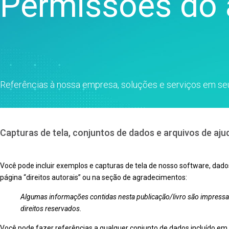
Permissões do a
processos
Análise de qualidade
Live Analytics
Análise de confiabilidade e
dados de vida
Simulação de eventos
discretos
Referências à nossa empresa, soluções e serviços em seus
Capturas de tela, conjuntos de dados e arquivos de aju
Você pode incluir exemplos e capturas de tela de nosso software, dado
página “direitos autorais” ou na seção de agradecimentos:
Algumas informações contidas nesta publicação/livro são impressas
direitos reservados.
Você pode fazer referências a qualquer conjunto de dados incluído em 