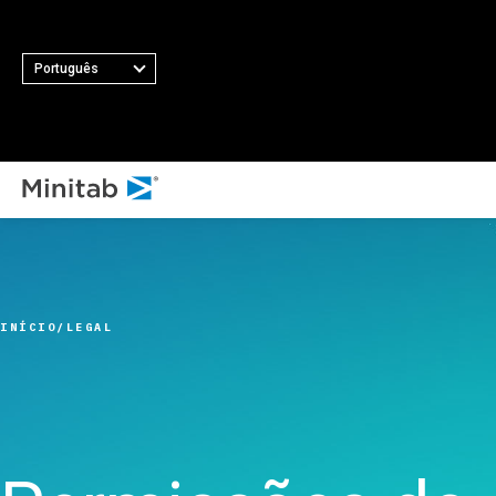
Português
TOD
TODAS AS SOLUÇÕES EM DESTAQUE
Análise
Estatística e análise
INÍCIO
LEGAL
preditiva
Ciência de dados e
Aprendizado de máquina
Software de análise e
inteligência empresarial
Controle estatístico de