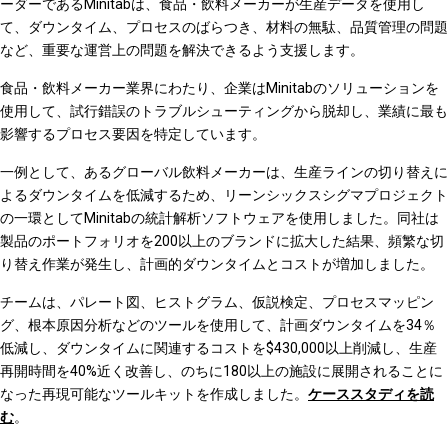
ーダーであるMinitabは、食品・飲料メーカーが生産データを使用し
て、ダウンタイム、プロセスのばらつき、材料の無駄、品質管理の問題
など、重要な運営上の問題を解決できるよう支援します。
食品・飲料メーカー業界にわたり、企業はMinitabのソリューションを
使用して、試行錯誤のトラブルシューティングから脱却し、業績に最も
影響するプロセス要因を特定しています。
一例として、あるグローバル飲料メーカーは、生産ラインの切り替えに
よるダウンタイムを低減するため、リーンシックスシグマプロジェクト
の一環としてMinitabの統計解析ソフトウェアを使用しました。同社は
製品のポートフォリオを200以上のブランドに拡大した結果、頻繁な切
り替え作業が発生し、計画的ダウンタイムとコストが増加しました。
チームは、パレート図、ヒストグラム、仮説検定、プロセスマッピン
グ、根本原因分析などのツールを使用して、計画ダウンタイムを34％
低減し、ダウンタイムに関連するコストを$430,000以上削減し、生産
再開時間を40%近く改善し、のちに180以上の施設に展開されることに
なった再現可能なツールキットを作成しました。
ケーススタディを読
む
。