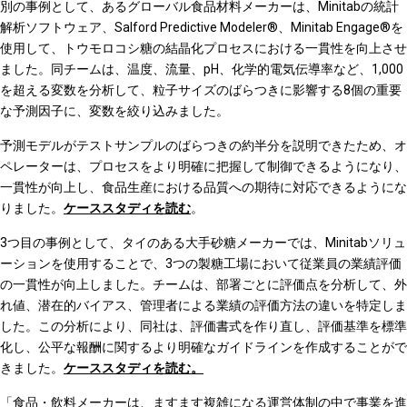
別の事例として、あるグローバル食品材料メーカーは、Minitabの統計
解析ソフトウェア、Salford Predictive Modeler®、Minitab Engage®を
使用して、トウモロコシ糖の結晶化プロセスにおける一貫性を向上させ
ました。同チームは、温度、流量、pH、化学的電気伝導率など、1,000
を超える変数を分析して、粒子サイズのばらつきに影響する8個の重要
な予測因子に、変数を絞り込みました。
予測モデルがテストサンプルのばらつきの約半分を説明できたため、オ
ペレーターは、プロセスをより明確に把握して制御できるようになり、
一貫性が向上し、食品生産における品質への期待に対応できるようにな
りました。
ケーススタディを読む
。
3つ目の事例として、タイのある大手砂糖メーカーでは、Minitabソリュ
ーションを使用することで、3つの製糖工場において従業員の業績評価
の一貫性が向上しました。チームは、部署ごとに評価点を分析して、外
れ値、潜在的バイアス、管理者による業績の評価方法の違いを特定しま
した。この分析により、同社は、評価書式を作り直し、評価基準を標準
化し、公平な報酬に関するより明確なガイドラインを作成することがで
きました。
ケーススタディを読む。
「食品・飲料メーカーは、ますます複雑になる運営体制の中で事業を進