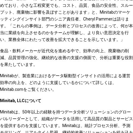
めており、小さな工程変更でも、コスト、品質、食品の安全性、スルー
プット、廃棄物に影響を及ぼすことがあります」と、Minitabのマーケ
ッティングインサイト部門のシニア責任者、Cheryl Pammerは語りま
す。「これらの事例は、データ分析とプロセスの改善によって、何が本
当に業績を向上させるのかをチームが理解し、より良い意思決定を行
い、業務全体にわたって改善を拡大できることを示しています。」
食品・飲料メーカーが近代化を進める中で、効率の向上、廃棄物の削
減、品質管理の強化、継続的な改善の支援の側面で、分析は重要な役割
を果たしています。
Minitabが、製造業におけるデータ駆動型インサイトの活用による運営
効率の向上を、どのように支援しているかについて詳しくは、
Minitab.comをご覧ください。
Minitab, LLCについて
Minitabは、50年以上の経験を持つデータ分析ソリューションのグロー
バルリーダーとして、組織がデータを活用して高品質の製品とサービス
を提供するのを支援しています。Minitabは、統計プロセス分析、予測
モデリング、リアルタイム監視、継続的改善ソリューションを組み込み