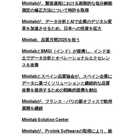
Minitabが、製造過程における画期的な低分解能
測定の修正方法について特許を取得
Minitabが、データ分析とAIで企業のデジタル変
革を加速させるため、日本への投資を拡大
Minitab、品質月間2025を祝う
MinitabとBMGI（インド）が提携し、インド全
土でデータ分析とオペレーショナルエクセレン
スを改善
Minitabとスペイン品質協会が、スペイン企業に
データに基づくソリューションと継続的な品質
改善を提供するための戦略的提携を創出
Minitabが、フランス・パリの新オフィスで欧州
展開を継続
Minitab Solution Center
Minitabが、Prolink Softwareの取得により、統