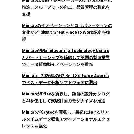
Minitabは食品・飲料メーカーのデジタル変革の
推進、スループットの向上、品質管理の強化を
支援
Minitabのイノベーションとコラボレーションの
文化が6年連続でGreat Place to Work認定を獲
得
MinitabがManufacturing Technology Centre
とパートナーシップを締結して英国の製造業界
でデータ駆動型イノベーションを推進
Minitab、2026年のG2 Best Software Awards
でベストデータ分析ソフトウェアに選出
MinitabがEffexを買収し、独自の設計カタログ
とAIを使用して実験計画のモダナイズを推進
MinitabがScytecを買収し、製造におけるリア
ルタイムデータ収集でオペレーショナルエクセ
レンスを強化