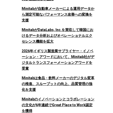
Minitabが自動車メーカーによる運用データか
ら測定可能なパフォーマンス改善への変換を
支援
MinitabがDataLabs, Inc.を買収して韓国にお
けるデータ分析およびオペレーショナルエク
セレンス機能を拡大
2026年イギリス製造業サプライヤー・イノベ
ーション・アワードにおいて、Minitab社がデ
ジタルトランスフォーメーションアワードを
受賞
Minitabは食品・飲料メーカーのデジタル変革
の推進、スループットの向上、品質管理の強
化を支援
Minitabのイノベーションとコラボレーション
の文化が6年連続でGreat Place to Work認定
を獲得