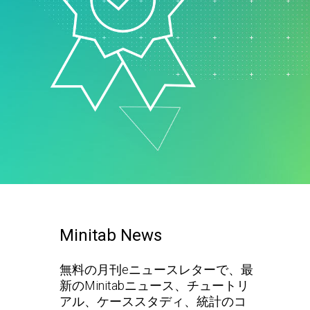
ド
マーケティングデータ分析
ー
研究開発
ロジ
Minitab News
無料の月刊eニュースレターで、最
新のMinitabニュース、チュートリ
アル、ケーススタディ、統計のコ