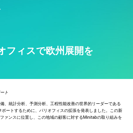
ス
Real-Time SPC
製品ダウンロー
モデル展開とML Ops
製薬
Prolinkデータ収集および
サポートポリシ
イノベーションおよびプロ
サービス
SPC
ジェクト管理
ソフトウェアとテクノ
Scytecデータ収集と
プロセスエクセレンス：検
ー
OEE（総合設備効率）
出、修正、および防止
Simul8離散事象シミュレ
ーション
の新オフィスで欧州展開を
SPM
ート
準備、統計分析、予測分析、工程性能改善の世界的リーダーである
適切にサポートするために、パリオフィスの拡張を発表しました。この新
ァンスに位置し、この地域の顧客に対するMinitabの取り組みを