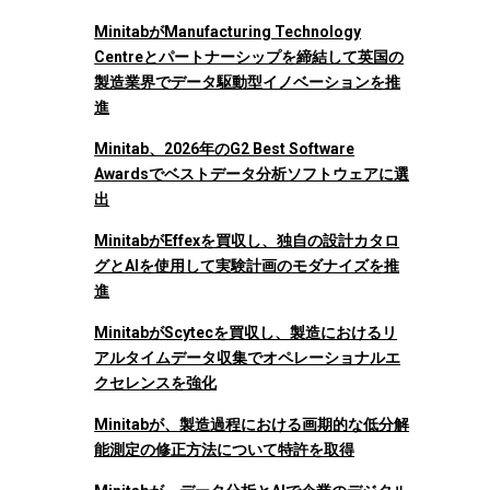
MinitabがManufacturing Technology
Centreとパートナーシップを締結して英国の
製造業界でデータ駆動型イノベーションを推
進
Minitab、2026年のG2 Best Software
Awardsでベストデータ分析ソフトウェアに選
出
MinitabがEffexを買収し、独自の設計カタロ
グとAIを使用して実験計画のモダナイズを推
進
MinitabがScytecを買収し、製造におけるリ
アルタイムデータ収集でオペレーショナルエ
クセレンスを強化
Minitabが、製造過程における画期的な低分解
能測定の修正方法について特許を取得