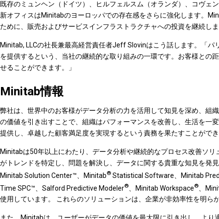
既存のミュンヘン（ドイツ）、ヒルフェルスム（オランダ）、コヴェン
新オフィスはMinitabのヨーロッパでの存在感をさらに強化します。M
ために、販売およびサービスインフラストラクチャへの投資を継続しま
Minitab, LLCの社長兼最高経営責任者Jeff Slovinはこう話
を提供するという、当社の継続的な取り組みの一環です。お客様との距
せることができます。」
Minitab情報
弊社は、世界中のお客様がデータ分析の力を活用して知見を深め、組織に
の価値を引き出すことで、組織はパフォーマンスを改善し、生活を一変
提供し、卓越した顧客満足度を実現するという責務を果たすことができ
Minitabは50年以上にわたり、データ分析や継続的なプロセス改善
がトレンドを特定し、問題を解決し、データに関する貴重な知見を発見
®
Minitab Solution Center™、Minitab
Statistical Software、Minitab Pred
®
®
Time SPC™、Salford Predictive Modeler
、Minitab Workspace
、Mini
使用しています。 これらのソリューションは、企業が非効率性を明ら
また、Minitabは、ユーザーがデータの価値を最大限に引き出し、