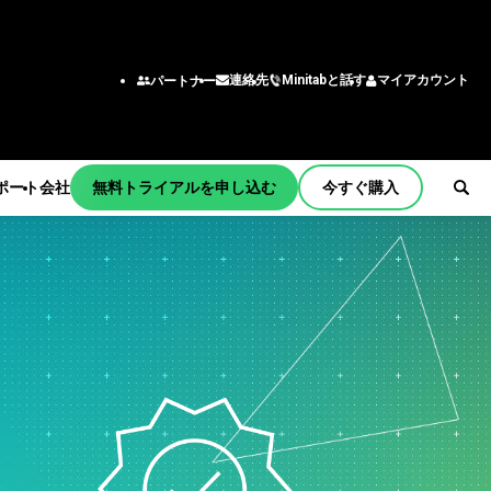
Minitabと話す
マイアカウント
連絡先
パートナー
ポート
会社
無料トライアルを申し込む
今すぐ購入
ョンとアク
機能/役割
チーム
ング
エンジニアリング
tart
ー
ビジネスアナリスト
習
情報技術
サポート
わせ窓口
育
サプライチェーン
ティング
カスタマーサービス・コン
メント
bの商品
タクトセンター
更新
人事