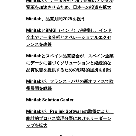
Minitabが、データ分析とAIで企業のデジタル
変革を加速させるため、日本への投資を拡大
Minitab、品質月間2025を祝う
MinitabとBMGI（インド）が提携し、インド
全土でデータ分析とオペレーショナルエクセ
レンスを改善
Minitabとスペイン品質協会が、スペイン企業
にデータに基づくソリューションと継続的な
品質改善を提供するための戦略的提携を創出
Minitabが、フランス・パリの新オフィスで欧
州展開を継続
Minitab Solution Center
Minitabが、Prolink Softwareの取得により、
統計的プロセス管理分野におけるリーダーシ
ップを拡大