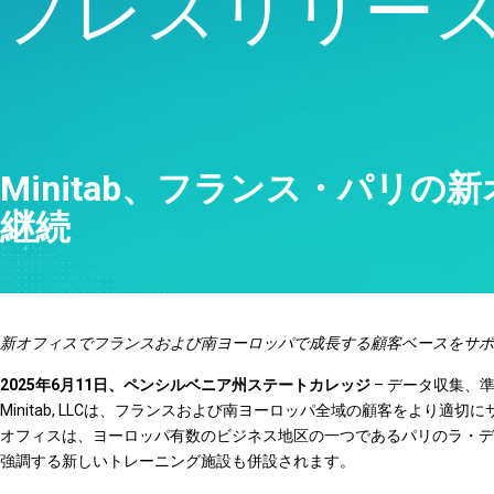
プレスリリー
品質分析
Live Analytics
信頼性 & 寿命データ分析
ディスクリートイベントシ
ミュレーション
Minitab、フランス・パリ
継続
新オフィスでフランスおよび南ヨーロッパで成長する顧客ベースをサポ
2025年6月11日、ペンシルベニア州ステートカレッジ
– データ収集、
Minitab, LLCは、フランスおよび南ヨーロッパ全域の顧客をより
オフィスは、ヨーロッパ有数のビジネス地区の一つであるパリのラ・デフ
強調する新しいトレーニング施設も併設されます。