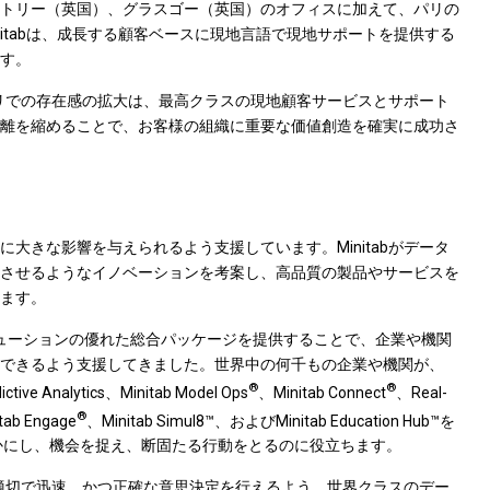
トリー（英国）、グラスゴー（英国）のオフィスに加えて、パリの
initabは、成長する顧客ベースに現地言語で現地サポートを提供する
す。
します。「パリでの存在感の拡大は、最高クラスの現地顧客サービスとサポート
離を縮めることで、お客様の組織に重要な価値創造を確実に成功さ
大きな影響を与えられるよう支援しています。Minitabがデータ
させるようなイノベーションを考案し、高品質の製品やサービスを
ます。
ソリューションの優れた総合パッケージを提供することで、企業や機関
できるよう支援してきました。世界中の何千もの企業や機関が、
®
®
ictive Analytics、Minitab Model Ops
、Minitab Connect
、Real-
®
tab Engage
、Minitab Simul8™、およびMinitab Education Hub™を
かにし、機会を捉え、断固たる行動をとるのに役立ちます。
より適切で迅速、かつ正確な意思決定を行えるよう、世界クラスのデー