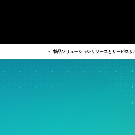
製品
ソリューション
リソースとサービス
サ
すべての製品
技術サポート
会社
すべてのリソースとサービス
Minitab Solution Center
サブスクリプシ
企業情報
重要な能力
リソース
産業ソリューション
サービス
Minitab Statistical
ティベーション
リーダー
自動データ収集
ケーススタディ
学術・教育
トレーニ
Software
Minitab Quick S
パートナ
高度な実験計画
ブログ
建設
展開
Minitab Connect
トレーニング
採用情報
継続的改善
電子書籍とホワイトペーパ
エネルギー・天然資源
自習型学
Minitab Model Ops
インストールの
お問い合
データ統合とデータ準備
ー
政府・公共部門
社会人教
Minitab Education Hub
サポート動画
ニュース
ダイアグラム作成とマイン
データセット
医療
コンサル
Minitab Engage
サポートドキュ
Minita
ドマップ作成
ウェビナーとイベント
保険
Minitab Workspace
ソフトウェアの
デジタルツイン
Education Hub
製造産業