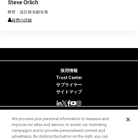
Steve Orlich
研究・設計担当副社長
経歴の詳細
採用情報
Trust Center
サプライヤー
サイトマップ
We process your personal information to measure and
© 2026 Minitab, LLC. All Rights Reserved.
improve our sites and service, to assist our marketing
campaigns and to provide personalised content and
使用条件
advertising. By clicking the button on the right, you can