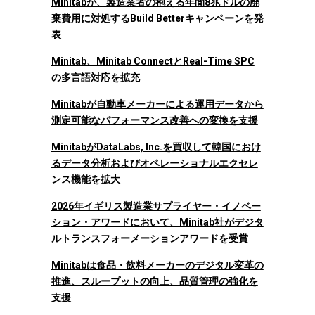
Minitabが、製造業者の抱える年間8兆ドルの廃
棄費用に対処するBuild Betterキャンペーンを発
表
Minitab、Minitab ConnectとReal-Time SPC
の多言語対応を拡充
Minitabが自動車メーカーによる運用データから
測定可能なパフォーマンス改善への変換を支援
MinitabがDataLabs, Inc.を買収して韓国におけ
るデータ分析およびオペレーショナルエクセレ
ンス機能を拡大
2026年イギリス製造業サプライヤー・イノベー
ション・アワードにおいて、Minitab社がデジタ
ルトランスフォーメーションアワードを受賞
Minitabは食品・飲料メーカーのデジタル変革の
推進、スループットの向上、品質管理の強化を
支援