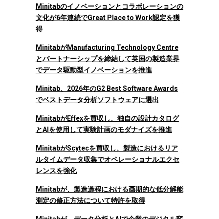
Minitabのイノベーションとコラボレーションの
文化が6年連続でGreat Place to Work認定を獲
得
MinitabがManufacturing Technology Centre
とパートナーシップを締結して英国の製造業界
でデータ駆動型イノベーションを推進
Minitab、2026年のG2 Best Software Awards
でベストデータ分析ソフトウェアに選出
MinitabがEffexを買収し、独自の設計カタログ
とAIを使用して実験計画のモダナイズを推進
MinitabがScytecを買収し、製造におけるリア
ルタイムデータ収集でオペレーショナルエクセ
レンスを強化
Minitabが、製造過程における画期的な低分解能
測定の修正方法について特許を取得