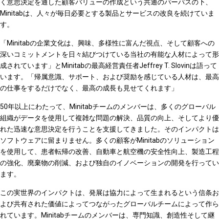
く意思決定を通した顧客バリューの作成という共通のパーパスの下、
Minitabは、人々が毎日必要とする製品とサービスの改良を続けていま
す。
「Minitabの企業文化は、興味、多様性に富んだ視点、そして顧客への
深いコミットメントを日々結びつけている当社の有能な人材によって形
成されています」とMinitabの最高経営責任者Jeffrey T. Slovinは語って
います。「帰属意識、サポート、および奨励を感じている人材は、最高
の仕事をするだけでなく、最高の成長も見せてくれます」
50年以上にわたって、Minitabチームのメンバーは、多くのグローバル
組織がデータを使用して複雑な問題の解決、品質の向上、そしてより優
れた迅速な意思決定を行うことを支援してきました。そのインパクトは
ソフトウェアに留まりません。多くの顧客がMinitabのソリューション
を使用して、患者転帰の改善、自動車と航空機の安全性向上、製造工程
の強化、廃棄物の削減、および独自のイノベーションの開発を行ってい
ます。
この実世界のインパクトは、発展は協力によって生まれるという信条お
よび共有された価値によってつながったグローバルチームによって作ら
れています。Minitabチームのメンバーは、専門知識、創造性そして継