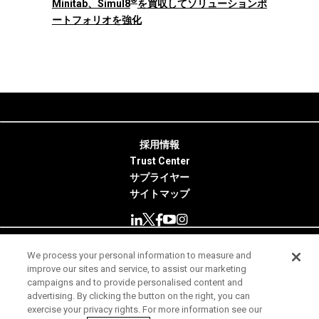
®
Minitab、Simul8
を買収してソリューションポ
ートフォリオを強化
採用情報
Trust Center
サプライヤー
サイトマップ
We process your personal information to measure and
© 2026 Minitab, LLC. All Rights Reserved.
improve our sites and service, to assist our marketing
campaigns and to provide personalised content and
使用条件
advertising. By clicking the button on the right, you can
exercise your privacy rights. For more information see our
プライバシー通知