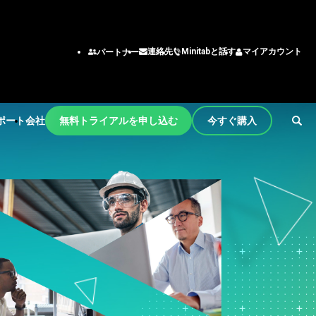
Minitabと話す
マイアカウント
連絡先
パートナー
ポート
会社
無料トライアルを申し込む
今すぐ購入
ョンとアク
機能/役割
チーム
ング
エンジニアリング
tart
ー
ビジネスアナリスト
習
情報技術
サポート
わせ窓口
育
サプライチェーン
性能と品質を向
ティング
カスタマーサービス・コン
メント
bの商品
タクトセンター
更新
人事