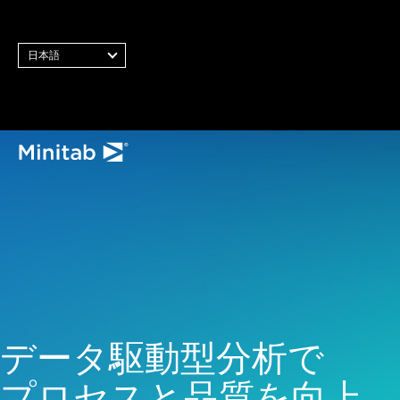
日本語
すべてのソリューション
分析
統計・予測分析
統計データサイエンスと機
械学習ソフトウェア
ビジネス分析・インテリジ
データ駆動型
データ駆動型分析で
ェンス
統計的工程管理ソフトウェ
プロセスと品質を向上
ア