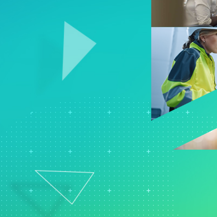
Real-Time SPC
製品ダウンロー
モデル展開とML Ops
製薬
Prolinkデータ収集および
サポートポリシ
イノベーションおよびプロ
サービス
SPC
ジェクト管理
ソフトウェアとテクノ
Scytecデータ収集と
プロセスエクセレンス：検
ー
OEE（総合設備効率）
出、修正、および防止
Simul8離散事象シミュレ
ーション
SPM