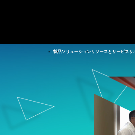
製品
ソリューション
リソースとサービス
サ
すべての製品
技術サポート
会社
すべてのリソースとサービス
Minitab Solution Center
サブスクリプシ
企業情報
重要な能力
リソース
産業ソリューション
サービス
Minitab Statistical
ティベーション
リーダー
自動データ収集
ケーススタディ
学術・教育
トレーニ
Software
Minitab Quick S
パートナ
高度な実験計画
ブログ
建設
展開
Minitab Connect
トレーニング
採用情報
継続的改善
電子書籍とホワイトペーパ
エネルギー・天然資源
自習型学
Minitab Model Ops
インストールの
お問い合
データ統合とデータ準備
ー
政府・公共部門
社会人教
Minitab Education Hub
サポート動画
ニュース
分析でプロセス
ダイアグラム作成とマイン
データセット
医療
コンサル
Minitab Engage
サポートドキュ
Minita
ドマップ作成
ウェビナーとイベント
保険
Minitab Workspace
ソフトウェアの
デジタルツイン
Education Hub
製造産業