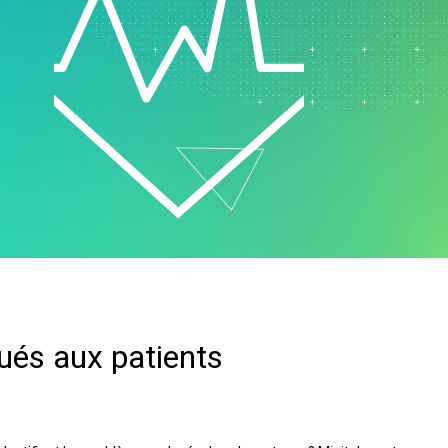
vice clientèle et centre
ppel
ssources humaines
alyse de données
rketing
cherche et
veloppement
gués aux patients