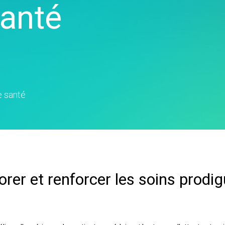
-Time SPC
Téléchargements de
Santé
n de diagrammes
Santé
Ser
cte des données
produits
rtes cognitives
Assurance
d'a
nk et MSP
Politique de support
x numériques
Fabrication et industrie
Re
cte de données et
tion et opérations
Pharmaceutique
An
cytec
apprentissage par
Services
ma
ation d’événement
ine
Logiciels et technologies
Re
et Simul8
on et gestion de
dé
e santé
nce en matière de
 : Détecter,
 et prévenir
orer et renforcer les soins prodi