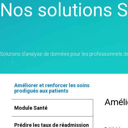
Real
Nos solutions 
veille commerciale
Créatio
Colle
Maîtrise statistique des
et de ca
Proli
procédés
Jumeau
Colle
Analyse de la qualité
Modélisa
OEE S
Live Analytics
d'auto-
Simul
Analyse des données de
la mach
discr
fiabilité et de durée de vie
Innovati
SPM
Simulation d'événements
projets
Solutions d'analyse de données pour les professionnels d
discret
Excelle
procédés
corriger
Améliorer et renforcer les soins
prodigués aux patients
Améli
Module Santé
Prédire les taux de réadmission