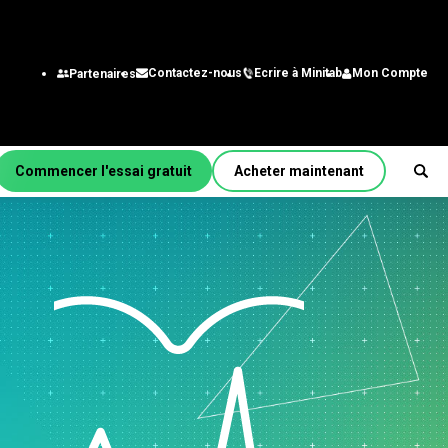
Ecrire à Minitab
Mon Compte
Contactez-nous
Partenaires
Commencer l'essai gratuit
Acheter maintenant
r fonction/rôle
énierie
alystes des systèmes
gestion
chnologie de
nformation
aîne
approvisionnement