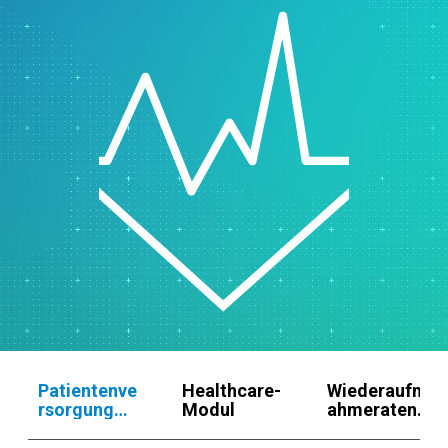
Patientenve
Healthcare-
Wiederaufn
rsorgung
Modul
ahmeraten
verbessern
vorhersagen
und