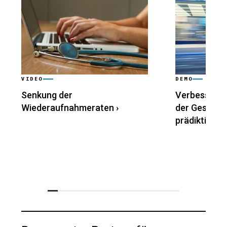
VIDEO
DEMO
Senkung der
Verbesserun
Wiederaufnahmeraten
›
der Gesundh
prädiktiver A