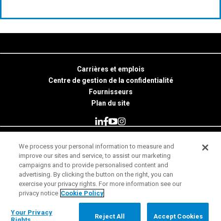
Carrières et emplois
Centre de gestion de la confidentialité
Fournisseurs
Plan du site
We process your personal information to measure and
© 2026 Minitab, LLC. All Rights Reserved.
improve our sites and service, to assist our marketing
campaigns and to provide personalised content and
Conditions d'utilisation
advertising. By clicking the button on the right, you can
exercise your privacy rights. For more information see our
Avis de Confidentialité
privacy notice
Cookie Policy
Mentions légales
Your Privacy Rights
Your Privacy
Reject All
Accept Cookies
Rights