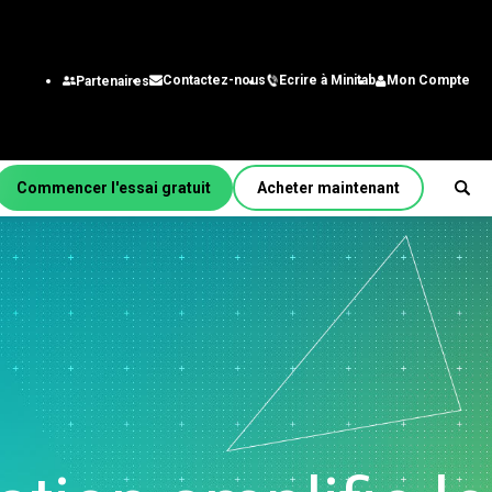
Ecrire à Minitab
Mon Compte
Contactez-nous
Partenaires
Commencer l'essai gratuit
Acheter maintenant
r fonction/rôle
énierie
alystes des systèmes
gestion
chnologie de
nformation
aîne
approvisionnement