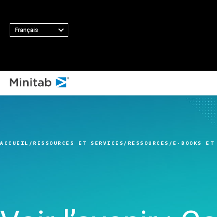
Français
TOUS LES 
TOUTES LES SOLUTIONS
T
Minit
Analyses
Princip
Minita
Statistiques et analyse
fonctio
ACCUEIL
RESSOURCES ET SERVICES
RESSOURCES
E-BOOKS ET
Softw
prédictive
Collect
Minit
Logiciel de science des
automat
Minit
données statistiques et
Plan d’
Minit
d'apprentissage
Amélior
Minit
automatique
Intégrat
Minit
Logiciel d'analyse et de
des don