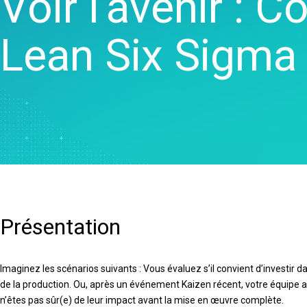
Voir l’avenir : 
Real
veille commerciale
Créatio
Colle
Maîtrise statistique des
et de ca
Proli
Lean Six Sigma
procédés
Jumeau
Colle
Analyse de la qualité
Modélisa
OEE S
Live Analytics
d'auto-
Simul
Analyse des données de
la mach
discr
fiabilité et de durée de vie
Innovati
SPM
Simulation d'événements
projets
discret
Excelle
procédés
corriger
Présentation
Imaginez les scénarios suivants : Vous évaluez s’il convient d’investir
de la production. Ou, après un événement Kaizen récent, votre équipe a
n’êtes pas sûr(e) de leur impact avant la mise en œuvre complète.