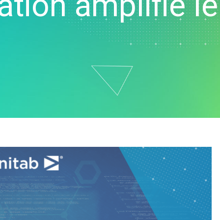
ation amplifie le
vice clientèle et centre
ppel
ssources humaines
alyse de données
rketing
cherche et
veloppement