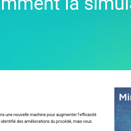
Comment la simul
-Time SPC
Téléchargements de
n de diagrammes
Santé
Ser
cte des données
produits
rtes cognitives
Assurance
d'a
nk et MSP
Politique de support
x numériques
Fabrication et industrie
Re
cte de données et
tion et opérations
Pharmaceutique
An
cytec
apprentissage par
Services
ma
ation d’événement
ine
Logiciels et technologies
Re
et Simul8
on et gestion de
dé
nce en matière de
 : Détecter,
 et prévenir
 dans une nouvelle machine pour augmenter l’efficacité
 identifié des améliorations du procédé, mais vous