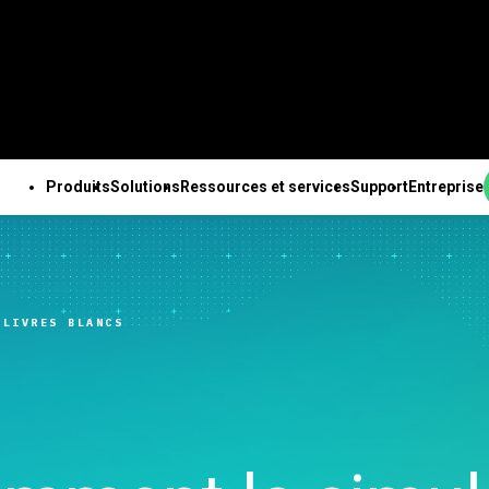
Produits
Solutions
Ressources et services
Support
Entreprise
PRODUITS
SUPPORT TECHNIQUE
ENTREPRISE
OUTES LES RESSOURCES ET TOUS LES SERVICES
ab Solution Center
Abonnements et
À propos de nous
ales
Ressources
Des solutions Minitab
Services
Pa
b Statistical
activation
Equipe de direction
nnalités
Études de cas
pour chaque secteur
Formation
Ing
 LIVRES BLANCS
are
Minitab Quick Start
Partenaires
e des données
Blog
Enseignement
Déploiement
An
ab Connect
Formation
Emploi
isée
e-books et livres blancs
Construction
Apprentissage à son
de 
ab Model Ops
Assistance à l'installation
Contactez-nous
expériences avancé
Fichiers de données
Energie et ressources
rythme
Te
ab Education Hub
Vidéos d’assistance
Actualités
ation continue
Webinaires et événements
naturelles
Formation continue
l’i
ab Engage
Support Documentation
Marchandise Minitab
ion et préparation
Education Hub
Gouvernement et Secteur
Conseils
Ch
ab Workspace
Mises à jour logicielles
nées
Public
d’