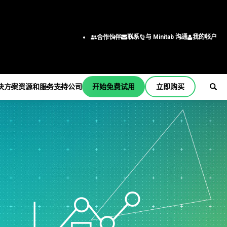
与 Minitab 沟通
我的帐户
联系
合作伙伴
决方案
资源和服务
支持
公司
开始免费试用
立即购买
支持
公司
er
订阅和激活
关于我们
行业解决方案
服务
按职能/角色
Minitab Quick Start
领导团队
学术
培训
工程
培训
合作伙伴
建筑
部署
商业分析师
安装支持
职业
能源和自然资源
自定进度的学习
信息技术
支持视频
联系我们
政府和公共部门
继续教育
供应链
b
支持文档
新闻
医疗保健
咨询
客户服务和联系中心
软件更新
Minitab 商品
保险
人力资源
产品下载
制造和工业
营销数据分析