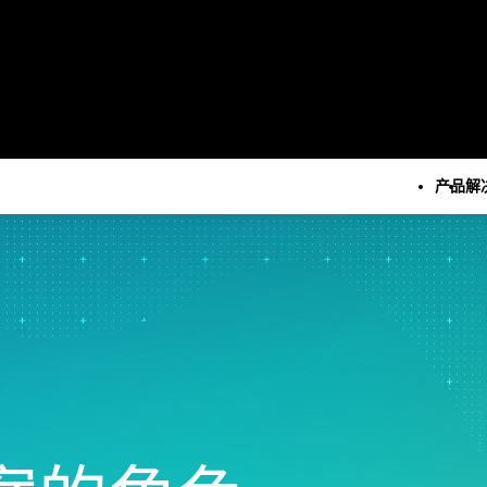
产品
解
所有产品
技术
所有解决方案
所有资源和服务
Minitab Solution Cent
分析
关键功能
资源
Minitab Statistical
统计学和预测分析
自动化数据收集
案例研究
Software
统计数据科学和机器学习软
高级试验设计
博客
Minitab Connect
件
持续改进
电子书和白皮书
Minitab Model Ops
业务分析和智能软件
数据集成和数据准备
数据集
Minitab Education Hu
统计过程控制
图表和思维导图
活动 & 活动
Minitab Engage
质量分析
数字孪生
Education Hub
Minitab Workspace
Live Analytics
模型和机器学习运营