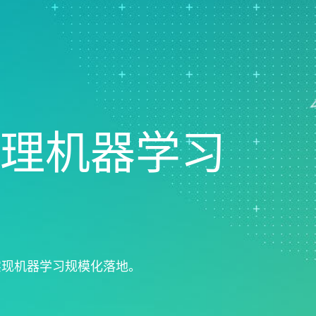
Real-Time SPC
可靠性和寿命数据分析
创新和项目管理
Prolink 数据收集和统
离散事件模拟
过程卓越：检测、纠正和预
程控制 (SPC)
防
Scytec 数据收集和 OE
Simul8 离散事件模拟
SPM
理机器学习
实现机器学习规模化落地。