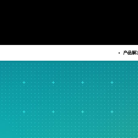
产品
解
所有产品
技术
所有解决方案
所有资源和服务
Minitab Solution Cent
分析
关键功能
资源
Minitab Statistical
统计学和预测分析
自动化数据收集
案例研究
Software
统计数据科学和机器学习软
高级试验设计
博客
Minitab Connect
件
持续改进
电子书和白皮书
Minitab Model Ops
业务分析和智能软件
数据集成和数据准备
数据集
Minitab Education Hu
统计过程控制
图表和思维导图
活动 & 活动
Minitab Engage
质量分析
数字孪生
Education Hub
Minitab Workspace
Live Analytics
模型和机器学习运营