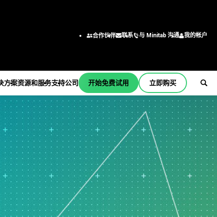
与 Minitab 沟通
我的帐户
联系
合作伙伴
决方案
资源和服务
支持
公司
开始免费试用
立即购买
支持
公司
er
订阅和激活
关于我们
行业解决方案
服务
按职能/角色
Minitab Quick Start
领导团队
学术
培训
工程
培训
合作伙伴
建筑
部署
商业分析师
安装支持
职业
能源和自然资源
自定进度的学习
信息技术
支持视频
联系我们
政府和公共部门
继续教育
供应链
b
支持文档
新闻
医疗保健
咨询
客户服务和联系中心
软件更新
Minitab 商品
保险
人力资源
产品下载
制造和工业
营销数据分析