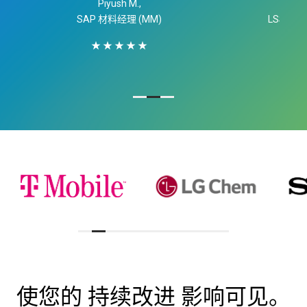
Piyush M.,
SAP 材料经理 (MM)
LSS 黑
★ ★ ★ ★ ★
使您的 持续改进 影响可见。