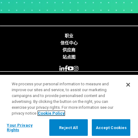
职业
信任中心
供应商
站点图
We process your personal information to measure and
© 2026 Minitab, LLC. All Rights Reserved.
improve our sites and service, to assist our marketing
campaigns and to provide personalised content and
使用条款
advertising. By clicking the button on the right, you can
exercise your privacy rights. For more information see our
隐私声明
privacy notice
Cookie Policy
合法
Your Privacy Rights
Your Privacy
Reject All
Accept Cookies
Rights