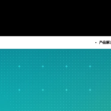
产品
解
所有产品
技术
所有解决方案
所有资源和服务
Minitab Solution Cent
分析
关键功能
资源
Minitab Statistical
统计学和预测分析
自动化数据收集
案例研究
Software
统计数据科学和机器学习软
高级试验设计
博客
Minitab Connect
件
持续改进
电子书和白皮书
Minitab Model Ops
业务分析和智能软件
数据集成和数据准备
数据集
Minitab Education Hu
统计过程控制
图表和思维导图
活动 & 活动
Minitab Engage
质量分析
数字孪生
Education Hub
Minitab Workspace
Live Analytics
模型和机器学习运营