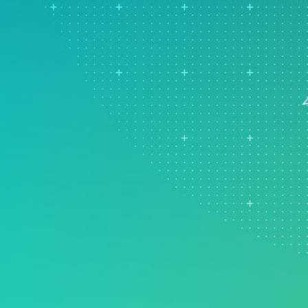
Real-Time SPC
可靠性和寿命数据分析
创新和项目管理
Prolink 数据收集和统
离散事件模拟
过程卓越：检测、纠正和预
程控制 (SPC)
防
Scytec 数据收集和 OE
Simul8 离散事件模拟
SPM