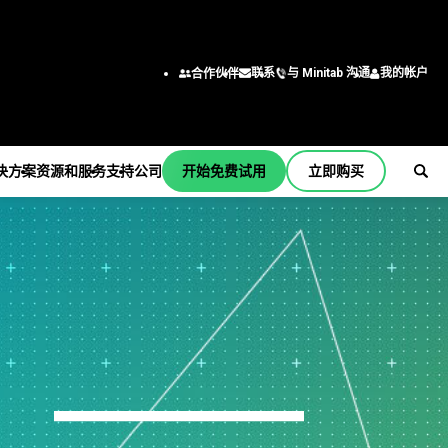
与 Minitab 沟通
我的帐户
联系
合作伙伴
决方案
资源和服务
支持
公司
开始免费试用
立即购买
支持
公司
er
订阅和激活
关于我们
行业解决方案
服务
按职能/角色
Minitab Quick Start
领导团队
学术
培训
工程
培训
合作伙伴
建筑
部署
商业分析师
安装支持
职业
能源和自然资源
自定进度的学习
信息技术
支持视频
联系我们
政府和公共部门
继续教育
供应链
b
支持文档
新闻
医疗保健
咨询
客户服务和联系中心
软件更新
Minitab 商品
保险
人力资源
产品下载
制造和工业
营销数据分析