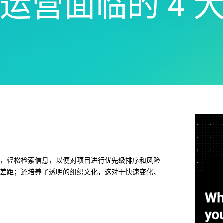
运营面临的 4 
Real-Time SPC
可靠性和寿命数据分析
创新和项目管理
Prolink 数据收集和统
离散事件模拟
过程卓越：检测、纠正和预
程控制 (SPC)
防
Scytec 数据收集和 OE
Simul8 离散事件模拟
SPM
，轻松检索信息，以便对项目进行优先级排序和风险
差距；还培养了透明的组织文化，这对于快速变化、