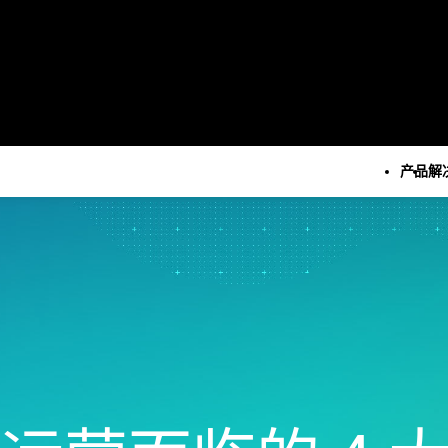
产品
解
所有产品
技术
所有解决方案
所有资源和服务
Minitab Solution Cent
分析
关键功能
资源
Minitab Statistical
统计学和预测分析
自动化数据收集
案例研究
Software
统计数据科学和机器学习软
高级试验设计
博客
Minitab Connect
件
持续改进
电子书和白皮书
Minitab Model Ops
业务分析和智能软件
数据集成和数据准备
数据集
Minitab Education Hu
统计过程控制
图表和思维导图
活动 & 活动
Minitab Engage
质量分析
数字孪生
Education Hub
Minitab Workspace
Live Analytics
模型和机器学习运营