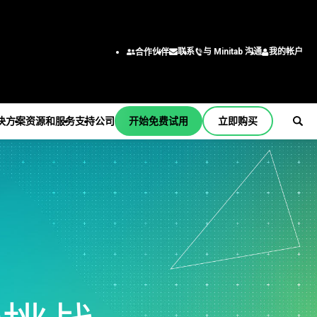
与 Minitab 沟通
我的帐户
联系
合作伙伴
决方案
资源和服务
支持
公司
开始免费试用
立即购买
支持
公司
er
订阅和激活
关于我们
行业解决方案
服务
按职能/角色
Minitab Quick Start
领导团队
学术
培训
工程
培训
合作伙伴
建筑
部署
商业分析师
安装支持
职业
能源和自然资源
自定进度的学习
信息技术
支持视频
联系我们
政府和公共部门
继续教育
供应链
b
支持文档
新闻
医疗保健
咨询
客户服务和联系中心
软件更新
Minitab 商品
保险
人力资源
产品下载
制造和工业
营销数据分析