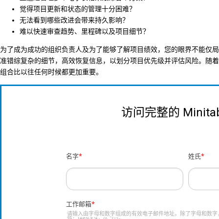
觉得项目更新和状态的管理十分困难？
无法看到哪些改进会带来持久影响？
难以快速审查趋势、里程碑以及项目细节？
为了成为成功的组织负责人及为了能够了解项目绩效，您的眼界不能仅局
准错综复杂的细节，高效恢复信息，以划分项目优先级并评估风险。随着
组合比以往任何时候都更加重要。
访问完整的 Minit
名字
*
姓氏
*
工作邮箱
*
请输入由字母和数字组成的有效电子邮件地址。除了字母和数字
符：!#$%&'*+-/^_`{|}~.