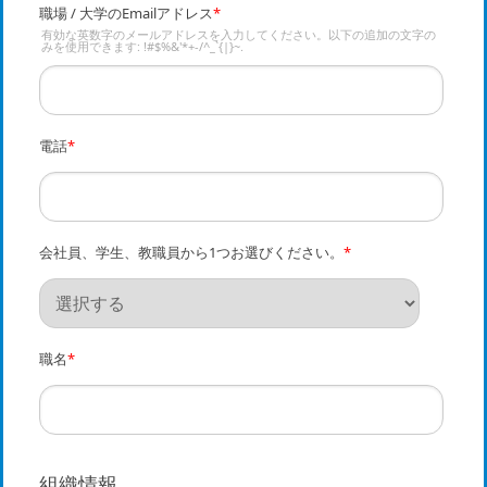
職場 / 大学のEmailアドレス
*
有効な英数字のメールアドレスを入力してください。以下の追加の文字の
みを使用できます: !#$%&'*+-/^_`{|}~.
電話
*
会社員、学生、教職員から1つお選びください。
*
職名
*
組織情報