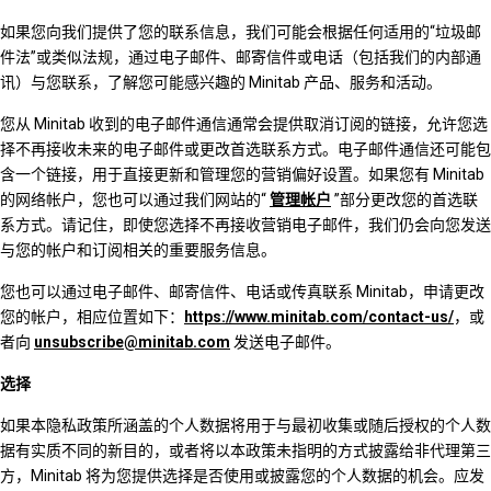
如果您向我们提供了您的联系信息，我们可能会根据任何适用的“垃圾邮
件法”或类似法规，通过电子邮件、邮寄信件或电话（包括我们的内部通
讯）与您联系，了解您可能感兴趣的 Minitab 产品、服务和活动。
您从 Minitab 收到的电子邮件通信通常会提供取消订阅的链接，允许您选
择不再接收未来的电子邮件或更改首选联系方式。电子邮件通信还可能包
含一个链接，用于直接更新和管理您的营销偏好设置。如果您有 Minitab
的网络帐户，您也可以通过我们网站的“
管理帐户
”部分更改您的首选联
系方式。请记住，即使您选择不再接收营销电子邮件，我们仍会向您发送
与您的帐户和订阅相关的重要服务信息。
您也可以通过电子邮件、邮寄信件、电话或传真联系 Minitab，申请更改
您的帐户，相应位置如下：
https://www.minitab.com/contact-us/
，或
者向
unsubscribe@minitab.com
发送电子邮件。
选择
如果本隐私政策所涵盖的个人数据将用于与最初收集或随后授权的个人数
据有实质不同的新目的，或者将以本政策未指明的方式披露给非代理第三
方，Minitab 将为您提供选择是否使用或披露您的个人数据的机会。应发