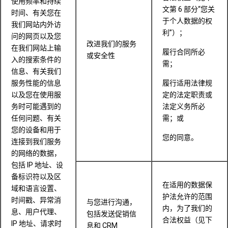
使用频率和持续
文第 6 部分“您关
时间、有关您在
于个人数据的权
我们网站内外访
利”）；
问的网页以及您
改进我们的服务
在我们网站上输
履行合同所必
或安全性
入的搜索条件的
需；
信息、有关我们
服务性能的信息
履行适用法律规
以及您在使用服
定的法定职责或
务时可能遇到的
法定义务所必
任何问题、有关
需；或
您的设备和用于
您的同意。
连接到我们服务
的网络的数据，
包括 IP 地址、设
备标识符以及区
在适用的数据保
域和语言设置、
护法允许的范围
时间戳、异常消
与您进行沟通，
内，为了我们的
息、用户代理、
包括发送促销信
合法权益（见下
IP 地址、请求时
息和 CRM