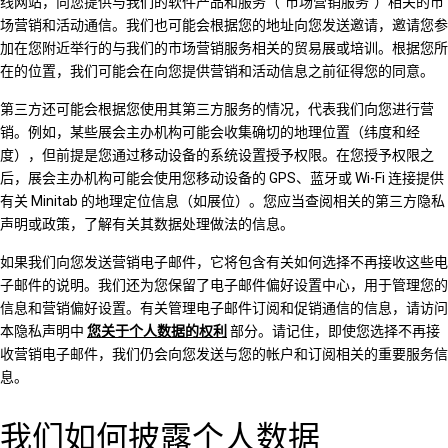
线网站，向您提供与我们的软件产品和服务（“市场营销服务”）相关的市
场营销和活动通信。我们也可能会根据您的地址向您发送邀请，邀请您参
加在您附近举行的与我们的市场营销服务相关的贸易展或培训。根据您所
在的位置，我们可能会在向您提供营销和活动信息之前征得您的同意。
第三方还可能会根据您使用其第三方服务的情况，代表我们向您进行营
销。例如，某些展会主办机构可能会收集确切的地理位置（纬度和经
度），但前提是您通过移动设备的系统设置授予权限。在您授予权限之
后，展会主办机构可能会使用您移动设备的 GPS、蓝牙或 Wi-Fi 连接提供
有关 Minitab 的地理定位信息（如展位）。您应当查阅相关的第三方隐私
声明或政策，了解有关其数据处理做法的信息。
如果我们向您发送营销电子邮件，它将包含有关如何选择不再接收这些电
子邮件的说明。我们还为您保留了电子邮件偏好设置中心，用于管理您的
信息和营销偏好设置。有关管理电子邮件订阅和促销通信的信息，请访问
本隐私声明中
您关于个人数据的权利
部分。请记住，即使您选择不再接
收营销电子邮件，我们仍会向您发送与您的帐户和订阅相关的重要服务信
息。
我们如何披露个人数据