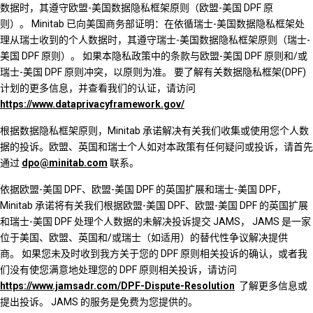
数据时，其遵守欧盟-美国数据隐私框架原则（欧盟-美国 DPF 原
则）。 Minitab 已向美国商务部证明：在依循瑞士-美国数据隐私框架处
理从瑞士收到的个人数据时，其遵守瑞士-美国数据隐私框架原则（瑞士-
美国 DPF 原则）。 如果本隐私政策中的条款与欧盟-美国 DPF 原则和/或
瑞士-美国 DPF 原则冲突，以原则为准。 要了解有关数据隐私框架(DPF)
计划的更多信息，并查看我们的认证，请访问
https://www.dataprivacyframework.gov/
根据数据隐私框架原则，Minitab 承诺解决有关我们收集或使用您个人数
据的投诉。欧盟、英国和瑞士个人如对本政策有任何疑问或投诉，请首先
通过
dpo@minitab.com
联系。
依据欧盟-美国 DPF、欧盟-美国 DPF 的英国扩展和瑞士-美国 DPF，
Minitab 承诺将有关我们根据欧盟-美国 DPF、欧盟-美国 DPF 的英国扩展
和瑞士-美国 DPF 处理个人数据的未解决投诉提交 JAMS， JAMS 是一家
位于美国、欧盟、英国和/或瑞士（如适用）的替代性争议解决提供
商。 如果您未及时收到我方关于您的 DPF 原则相关投诉的确认，或者我
们没有使您满意地处理您的 DPF 原则相关投诉，请访问
https://www.jamsadr.com/DPF-Dispute-Resolution
了解更多信息或
提出投诉。 JAMS 的服务是免费为您提供的。