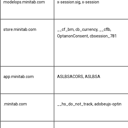
modelops.minitab.com
x-session.sig, x-session
store.minitab.com
__cf_bm, cb_currency, __cflb,
OptanonConsent, cbsession_781
app.minitab.com
ASLBSACORS, ASLBSA
.minitab.com
__hs_do_not_track, adobeujs-optin