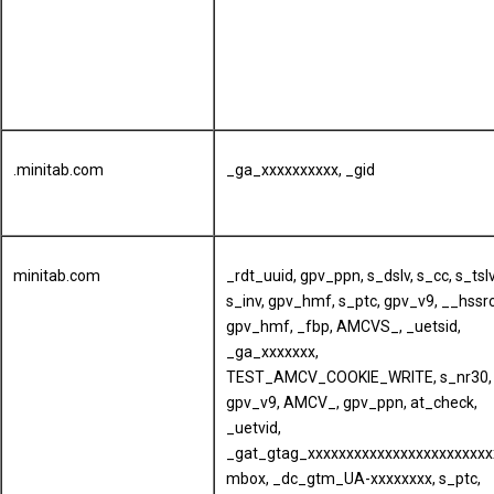
.minitab.com
_ga_xxxxxxxxxx, _gid
minitab.com
_rdt_uuid, gpv_ppn, s_dslv, s_cc, s_tslv
s_inv, gpv_hmf, s_ptc, gpv_v9, __hssrc
gpv_hmf, _fbp, AMCVS_, _uetsid,
_ga_xxxxxxx,
TEST_AMCV_COOKIE_WRITE, s_nr30,
gpv_v9, AMCV_, gpv_ppn, at_check,
_uetvid,
_gat_gtag_xxxxxxxxxxxxxxxxxxxxxxxx
mbox, _dc_gtm_UA-xxxxxxxx, s_ptc,