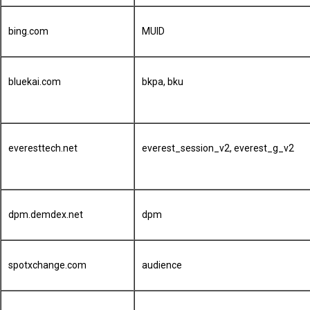
bing.com
MUID
bluekai.com
bkpa, bku
everesttech.net
everest_session_v2, everest_g_v2
dpm.demdex.net
dpm
spotxchange.com
audience