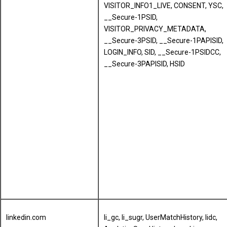
VISITOR_INFO1_LIVE, CONSENT, YSC,
__Secure-1PSID,
VISITOR_PRIVACY_METADATA,
__Secure-3PSID, __Secure-1PAPISID,
LOGIN_INFO, SID, __Secure-1PSIDCC,
__Secure-3PAPISID, HSID
linkedin.com
li_gc, li_sugr, UserMatchHistory, lidc,