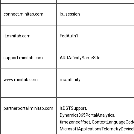
connect.minitab.com
lp_session
it.minitab.com
FedAuth1
support.minitab.com
ARRAffinitySameSite
www.minitab.com
mc, affinity
partnerportal.minitab.com
isDSTSupport,
Dynamics365PortalAnalytics,
timezoneoffset, ContextLanguageCod
MicrosoftApplicationsTelemetryDeviceI