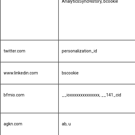
AnalyticsSyncHistory, bcookie
twitter.com
personalization_id
www.linkedin.com
bscookie
bfmio.com
__ioxxxxxxxxxxxxxx, __141_cid
agkn.com
ab, u