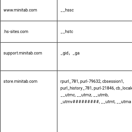
www.minitab.com
__hssc
.hs-sites.com
__hstc
support.minitab.com
_gid，_ga
store.minitab.com
rpurl_781, purl-79632, cbsession1,
purl_history_781, purl-21846, cb_local
__utmc, __utmz, __utmb,
_utmv#########, __utmt, __utma