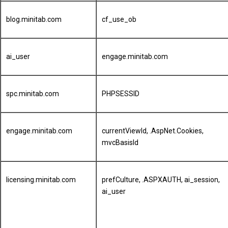
blog.minitab.com
cf_use_ob
ai_user
engage.minitab.com
spc.minitab.com
PHPSESSID
engage.minitab.com
currentViewId, .AspNet.Cookies,
mvcBasisId
licensing.minitab.com
prefCulture, .ASPXAUTH, ai_session,
ai_user