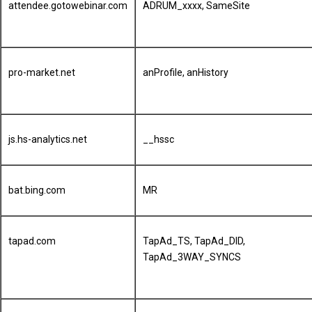
attendee.gotowebinar.com
ADRUM_xxxx, SameSite
pro-market.net
anProfile, anHistory
js.hs-analytics.net
__hssc
bat.bing.com
MR
tapad.com
TapAd_TS, TapAd_DID,
TapAd_3WAY_SYNCS