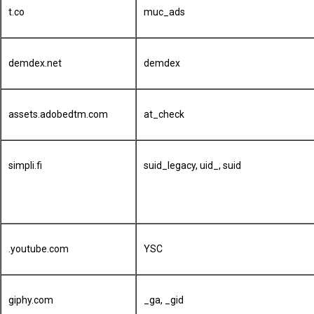
t.co
muc_ads
demdex.net
demdex
assets.adobedtm.com
at_check
simpli.fi
suid_legacy, uid_, suid
.youtube.com
YSC
giphy.com
_ga, _gid