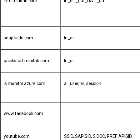
info.minitab.com
ln_or, _gat_UA-, _ga
snap.licdn.com
ln_or
quickstart.minitab.com
ln_or
js.monitor.azure.com
ai_user, ai_session
www.facebook.com
youtube.com
SSID, SAPISID, SIDCC, PREF, APISID,