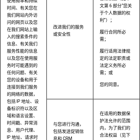
使用频率和持续
文第 6 部分“您关
时间、有关您在
于个人数据的权
我们网站内外访
利”）；
问的网页以及您
改进我们的服务
在我们网站上输
履行合同所必
或安全性
入的搜索条件的
需；
信息、有关我们
服务性能的信息
履行适用法律规
以及您在使用服
定的法定职责或
务时可能遇到的
法定义务所必
任何问题、有关
需；或
您的设备和用于
您的同意。
连接到我们服务
的网络的数据，
包括 IP 地址、设
备标识符以及区
在适用的数据保
域和语言设置、
护法允许的范围
时间戳、异常消
与您进行沟通，
内，为了我们的
息、用户代理、
包括发送促销信
合法权益（见下
IP 地址、请求时
息和 CRM