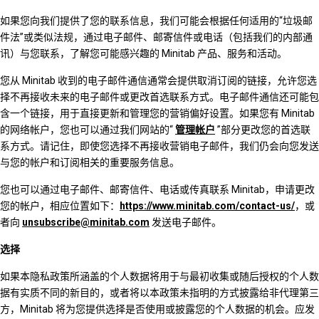
如果您向我们提供了您的联系信息，我们可能会根据任何适用的“垃圾邮
件法”或类似法规，通过电子邮件、邮寄信件或电话（包括我们的内部通
讯）与您联系，了解您可能感兴趣的 Minitab 产品、服务和活动。
您从 Minitab 收到的电子邮件通信通常会提供取消订阅的链接，允许您选
择不再接收未来的电子邮件或更改首选联系方式。电子邮件通信还可能包
含一个链接，用于直接更新和管理您的营销偏好设置。如果您有 Minitab
的网络帐户，您也可以通过我们网站的“
管理帐户
”部分更改您的首选联
系方式。请记住，即使您选择不再接收营销电子邮件，我们仍会向您发送
与您的帐户和订阅相关的重要服务信息。
您也可以通过电子邮件、邮寄信件、电话或传真联系 Minitab，申请更改
您的帐户，相应位置如下：
https://www.minitab.com/contact-us/
，或
者向
unsubscribe@minitab.com
发送电子邮件。
选择
如果本隐私政策所涵盖的个人数据将用于与最初收集或随后授权的个人数
据有实质不同的新目的，或者将以本政策未指明的方式披露给非代理第三
方，Minitab 将为您提供选择是否使用或披露您的个人数据的机会。应发