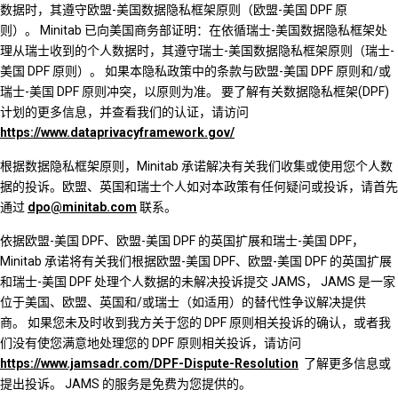
数据时，其遵守欧盟-美国数据隐私框架原则（欧盟-美国 DPF 原
则）。 Minitab 已向美国商务部证明：在依循瑞士-美国数据隐私框架处
理从瑞士收到的个人数据时，其遵守瑞士-美国数据隐私框架原则（瑞士-
美国 DPF 原则）。 如果本隐私政策中的条款与欧盟-美国 DPF 原则和/或
瑞士-美国 DPF 原则冲突，以原则为准。 要了解有关数据隐私框架(DPF)
计划的更多信息，并查看我们的认证，请访问
https://www.dataprivacyframework.gov/
根据数据隐私框架原则，Minitab 承诺解决有关我们收集或使用您个人数
据的投诉。欧盟、英国和瑞士个人如对本政策有任何疑问或投诉，请首先
通过
dpo@minitab.com
联系。
依据欧盟-美国 DPF、欧盟-美国 DPF 的英国扩展和瑞士-美国 DPF，
Minitab 承诺将有关我们根据欧盟-美国 DPF、欧盟-美国 DPF 的英国扩展
和瑞士-美国 DPF 处理个人数据的未解决投诉提交 JAMS， JAMS 是一家
位于美国、欧盟、英国和/或瑞士（如适用）的替代性争议解决提供
商。 如果您未及时收到我方关于您的 DPF 原则相关投诉的确认，或者我
们没有使您满意地处理您的 DPF 原则相关投诉，请访问
https://www.jamsadr.com/DPF-Dispute-Resolution
了解更多信息或
提出投诉。 JAMS 的服务是免费为您提供的。