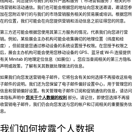
线网站，向您提供与我们的软件产品和服务（“市场营销服务”）相关的市
场营销和活动通信。我们也可能会根据您的地址向您发送邀请，邀请您参
加在您附近举行的与我们的市场营销服务相关的贸易展或培训。根据您所
在的位置，我们可能会在向您提供营销和活动信息之前征得您的同意。
第三方还可能会根据您使用其第三方服务的情况，代表我们向您进行营
销。例如，某些展会主办机构可能会收集确切的地理位置（纬度和经
度），但前提是您通过移动设备的系统设置授予权限。在您授予权限之
后，展会主办机构可能会使用您移动设备的 GPS、蓝牙或 Wi-Fi 连接提供
有关 Minitab 的地理定位信息（如展位）。您应当查阅相关的第三方隐私
声明或政策，了解有关其数据处理做法的信息。
如果我们向您发送营销电子邮件，它将包含有关如何选择不再接收这些电
子邮件的说明。我们还为您保留了电子邮件偏好设置中心，用于管理您的
信息和营销偏好设置。有关管理电子邮件订阅和促销通信的信息，请访问
本隐私声明中
您关于个人数据的权利
部分。请记住，即使您选择不再接
收营销电子邮件，我们仍会向您发送与您的帐户和订阅相关的重要服务信
息。
我们如何披露个人数据