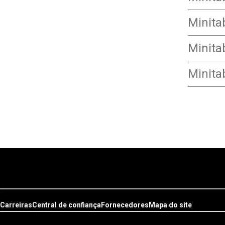
Minita
Minita
Minita
Carreiras
Central de confiança
Fornecedores
Mapa do site