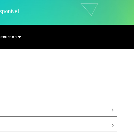
Análise de dados de
marketing
sponível.
Pesquisa e
Desenvolvimento
ecursos