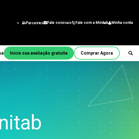
Fale com a Minitab
Minha conta
Fale conosco
Parceiros
sa
Inicie sua avaliação gratuita
Comprar Agora
Por função/cargo
a
Engenharia
Analista de negócios
itmo
Tecnologia da informação
Cadeia de suprimentos
nitab
Central de atendimento e
b
contato do cliente
Recursos Humanos