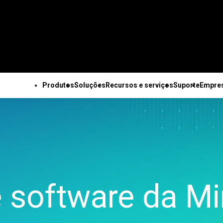
Produtos
Soluções
Recursos e serviços
Suporte
Empre
OS OS PRODUTOS
SUPORTE TÉCNICO
EMPRESA
TODOS OS RECURSOS E SERVIÇOS
Minitab Solution Center
Assinaturas e ativação
Sobre nós
Recursos principais
Recursos
Soluções industriais da
Serviços
Minitab Statistical
Minitab Quick Start
Equipe de lideranç
Coleta de dados
Estudos de caso
Minitab
Treinamento
Software
Treinamento
Parceiros
automatizada
Blog
Acadêmico
Implantação
Minitab Connect
Suporte à instalação
Carreiras
Planejamento de
E-books e artigos técnicos
Construção
Autoaprendizado no r
Minitab Model Ops
Vídeos de suporte
Fale conosco
experimentos avançado
Conjuntos de dados
Energia e recursos
do aluno
 software da Mi
Minitab Education Hub
Documentação de
Notícias
Melhoria contínua
Webinars e eventos
naturais
Educação contínua
Minitab Engage
suporte
Mercadoria Minita
Integração e preparação
Education Hub
Setor governamental e
Consultoria
Minitab Workspace
Atualizações de software
de dados
público