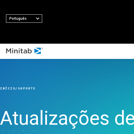
Português
TOD
TODAS AS SOLUÇÕES EM DESTAQUE
Análise
Estatística e análise
INÍCIO
SUPORTE
preditiva
Ciência de dados e
Aprendizado de máquina
Atualizações de
Software de análise e
inteligência empresarial
Controle estatístico de