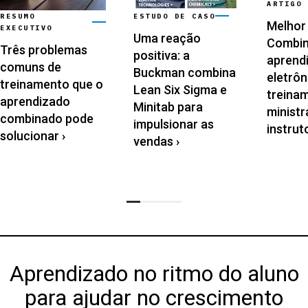
ARTIGO 
RESUMO
ESTUDO DE CASO
Melhor 
EXECUTIVO
Uma reação
Combin
Três problemas
positiva: a
aprend
comuns de
Buckman combina
eletrô
treinamento que o
Lean Six Sigma e
treina
aprendizado
Minitab para
ministr
combinado pode
impulsionar as
instruto
solucionar
›
vendas
›
Aprendizado no ritmo do aluno
para ajudar no crescimento