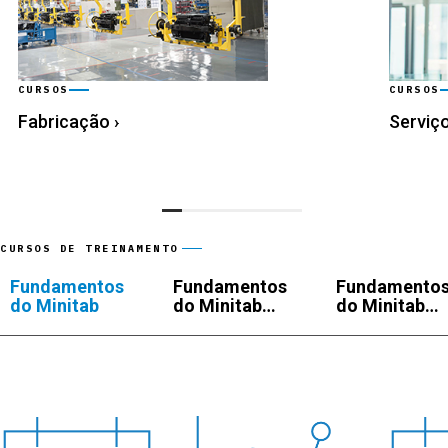
CURSOS
CURSOS
Fabricação
›
Serviç
CURSOS DE TREINAMENTO
Fundamentos
Fundamentos
Fundamento
do Minitab
do Minitab
do Minitab
para
para
qualidade de
aparelhos
serviço
médicos