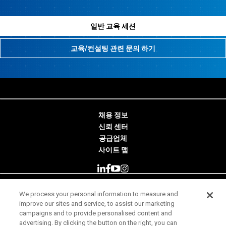
일반 교육 세션
교육/컨설팅 관련 문의 하기
채용 정보
신뢰 센터
공급업체
사이트 맵
We process your personal information to measure and
© 2026 Minitab, LLC. All Rights Reserved.
improve our sites and service, to assist our marketing
campaigns and to provide personalised content and
사용 약관
advertising. By clicking the button on the right, you can