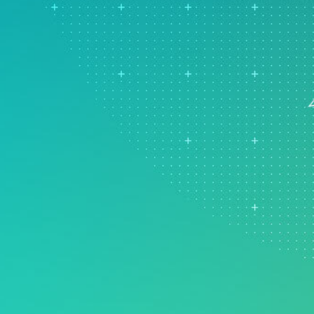
Real-Time SPC
지
e Analytics
모델 배포 및 ML Ops
Prolink 데이터 수집 및
뢰성 및 수명 데이터 분석
혁신 및 프로젝트 관리
SPC
산 이벤트 시뮬레이션
탁월한 공정 과정 감지, 수정
Scytec 데이터 수집 및 OEE
및 방지
Simul8 이산 이벤트 시뮬레
이션
SPM