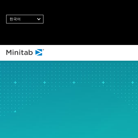
한국어
모든 솔
분
통
통
닝
비
스
통
품