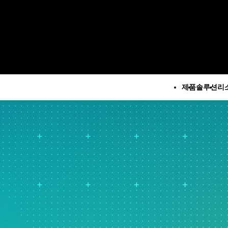
제품
솔루션
리
모든 제품
기술 지
회
루션
모든 리소스 및 서비스
Minitab 솔루션 센터
구
석
주요 기능
리소스
Minitab Statistical
M
계 및 예측 분석
자동 데이터 수집
사례 연구
Software
계 데이터 과학 및 머신 러
고급 실험계획법
블로그
Minitab Connect
 소프트웨어
지속적 개선
eBook 및 백서
Minitab Model Ops
지
즈니스 분석 및 인텔리전
데이터 통합 및 데이터 준비
데이터 집합
Minitab Education Hub
문
다이어그램 작성 및 마인드
웨비나 및 이벤트
Minitab Engage
소
계적 공정 관리
매핑
Education Hub
Minitab Workspace
제
질 분석
디지털 트윈