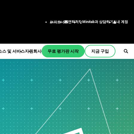
Minitab과 상담하기
내 계정
연락처
파트너
소스 및 서비스
지원
회사
무료 평가판 시작
지금 구입
원
사
독 및 활성화
회사 정보
산업 솔루션
서비스
부서/직무별
initab Quick Start
리더십 팀
교육
교육
엔지니어링
교육
파트너
건설
배포
비즈니스 분석가
설치지원
채용 정보
에너지 및 천연 자원
자기 주도 학습
정보 기술
원 동영상
연락하다
정부 및 공공 부문
평생 교육
공급망
서 지원
뉴스
건강
컨설팅
고객 서비스 및 고객 센터
프트웨어 업데이트
Minitab 상품
보험
인사
품 다운로드
제조 및 산업
마케팅 데이터 분석