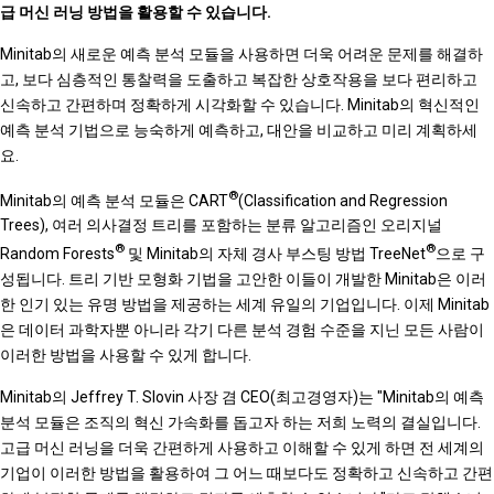
급 머신 러닝 방법을 활용할 수 있습니다.
Minitab의 새로운 예측 분석 모듈을 사용하면 더욱 어려운 문제를 해결하
고, 보다 심층적인 통찰력을 도출하고 복잡한 상호작용을 보다 편리하고
신속하고 간편하며 정확하게 시각화할 수 있습니다. Minitab의 혁신적인
예측 분석 기법으로 능숙하게 예측하고, 대안을 비교하고 미리 계획하세
요.
®
Minitab의 예측 분석 모듈은 CART
(Classification and Regression
Trees), 여러 의사결정 트리를 포함하는 분류 알고리즘인 오리지널
®
®
Random Forests
및 Minitab의 자체 경사 부스팅 방법 TreeNet
으로 구
성됩니다. 트리 기반 모형화 기법을 고안한 이들이 개발한 Minitab은 이러
한 인기 있는 유명 방법을 제공하는 세계 유일의 기업입니다. 이제 Minitab
은 데이터 과학자뿐 아니라 각기 다른 분석 경험 수준을 지닌 모든 사람이
이러한 방법을 사용할 수 있게 합니다.
Minitab의 Jeffrey T. Slovin 사장 겸 CEO(최고경영자)는 "Minitab의 예측
분석 모듈은 조직의 혁신 가속화를 돕고자 하는 저희 노력의 결실입니다.
고급 머신 러닝을 더욱 간편하게 사용하고 이해할 수 있게 하면 전 세계의
기업이 이러한 방법을 활용하여 그 어느 때보다도 정확하고 신속하고 간편