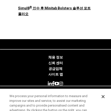
®
Simul8
인수 후 Minitab Bolsters 솔루션 포트
폴리오
채용 정보
신뢰 센터
공급업체
사이트 맵
We process your personal information to measure and
© 2026 Minitab, LLC. All Rights Reserved.
improve our sites and service, to assist our marketing
campaigns and to provide personalised content and
사용 약관
advertising. By clicking the button on the right, you can