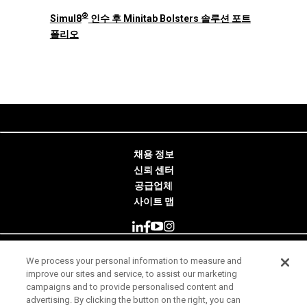
®
Simul8
인수 후 Minitab Bolsters 솔루션 포트
폴리오
채용 정보
신뢰 센터
공급업체
사이트 맵
We process your personal information to measure and
© 2026 Minitab, LLC. All Rights Reserved.
improve our sites and service, to assist our marketing
campaigns and to provide personalised content and
사용 약관
advertising. By clicking the button on the right, you can