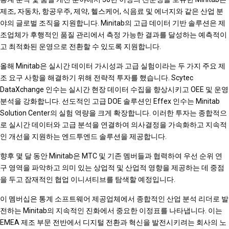
제조, 자동차, 항공우주, 제약, 헬스케어, 식음료 및 에너지와 같은 산업 분
야의 글로벌 조직을 지원합니다. Minitab의 고급 데이터 기반 솔루션은 제
조업체가 후행적인 품질 관리에서 측정 가능한 결과를 달성하는 예측적이
고 최적화된 운영으로 전환할 수 있도록 지원합니다.
올해 Minitab은 실시간 데이터 가시성과 고급 실험이라는 두 가지 주요 제
조 요구 사항을 해결하기 위해 전략적 투자를 했습니다. Scytec
DataXchange 인수는 실시간 현장 데이터 수집을 향상시키고 OEE 및 운영
분석을 강화합니다. 선도적인 고급 DOE 솔루션인 Effex 인수는 Minitab
Solution Center의 실험 역량을 크게 확장합니다. 이러한 투자는 종합적으
로 실시간 데이터와 고급 분석을 연결하여 의사결정을 가속화하고 지속적
인 개선을 지원하는 엔드투엔드 솔루션을 제공합니다.
향후 몇 달 동안 Minitab은 MTC 및 기존 멤버들과 협력하여 우선 순위 연
구 영역을 파악하고 의미 있는 상업적 및 산업적 영향을 제공하는 데 중점
을 두고 잠재적인 협업 이니셔티브를 탐색할 예정입니다.
이 멤버십은 통계 소프트웨어 제공업체에서 종합적인 산업 분석 리더로 발
전하는 Minitab의 지속적인 진화에서 중요한 이정표를 나타냅니다. 이는
EMEA 제조 부문 전반에서 디지털 전환과 혁신을 발전시키려는 회사의 노