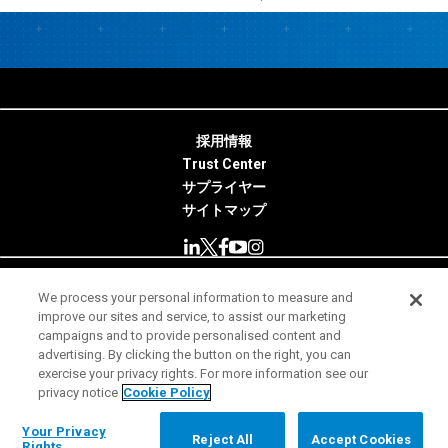
採用情報
Trust Center
サプライヤー
サイトマップ
We process your personal information to measure and
© 2026 Minitab, LLC. All Rights Reserved.
improve our sites and service, to assist our marketing
campaigns and to provide personalised content and
使用条件
advertising. By clicking the button on the right, you can
exercise your privacy rights. For more information see our
プライバシー通知
privacy notice
Cookie Policy
法務
Your Privacy Rights
Your Privacy
Reject All
Accept Cookies
Rights