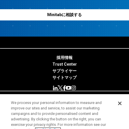
Minitabに相談する
採用情報
Trust Center
サプライヤー
サイトマップ
We process your personal information to measure and
© 2026 Minitab, LLC. All Rights Reserved.
improve our sites and service, to assist our marketing
campaigns and to provide personalised content and
使用条件
advertising. By clicking the button on the right, you can
exercise your privacy rights. For more information see our
プライバシー通知