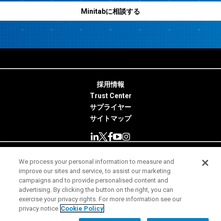
Minitabに相談する
採用情報
Trust Center
サプライヤー
サイトマップ
We process your personal information to measure and
© 2026 Minitab, LLC. All Rights Reserved.
improve our sites and service, to assist our marketing
campaigns and to provide personalised content and
使用条件
advertising. By clicking the button on the right, you can
exercise your privacy rights. For more information see our
プライバシー通知
privacy notice
Cookie Policy
法務